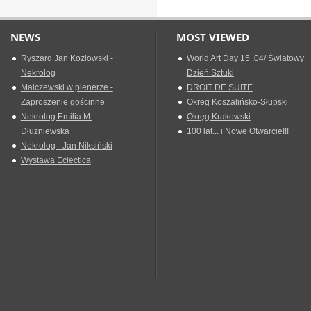
NEWS
MOST VIEWED
Ryszard Jan Kozłowski -
World Art Day 15 .04/ Światowy
Nekrolog
Dzień Sztuki
Malczewski w plenerze -
DROIT DE SUITE
Zaproszenie gościnne
Okreg Koszalińsko-Słupski
Nekrolog Emilia M.
Okręg Krakowski
Dłużniewska
100 lat... i Nowe Otwarcie!!!
Nekrolog - Jan Niksiński
Wystawa Eclectica