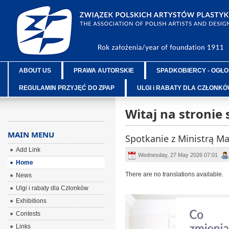
ABOUT US
PRAWA AUTORSKIE
SPADKOBIERCY - OGŁO
REGULAMIN PRZYJĘĆ DO ZPAP
ULGI i RABATY DLA CZŁONK
Witaj na stronie
MAIN MENU
Spotkanie z Ministrą M
Add Link
Wednesday, 27 May 2026 07:01
Home
There are no translations available.
News
Ulgi i rabaty dla Członków
Exhibitions
Contests
Links