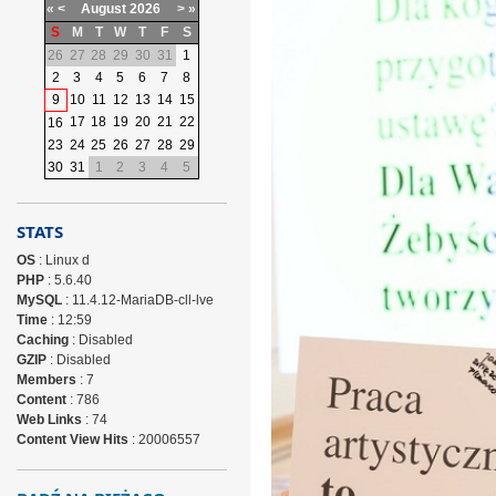
«
<
August
2026
>
»
S
M
T
W
T
F
S
26
27
28
29
30
31
1
2
3
4
5
6
7
8
9
10
11
12
13
14
15
17
18
19
20
21
22
16
23
24
25
26
27
28
29
30
31
1
2
3
4
5
STATS
OS
: Linux d
PHP
: 5.6.40
MySQL
: 11.4.12-MariaDB-cll-lve
Time
: 12:59
Caching
: Disabled
GZIP
: Disabled
Members
: 7
Content
: 786
Web Links
: 74
Content View Hits
: 20006557