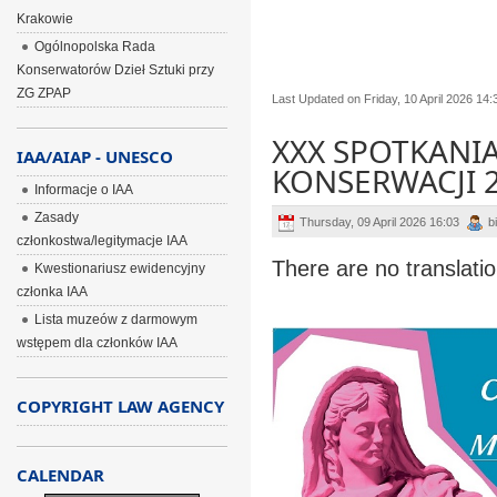
Krakowie
Ogólnopolska Rada
Konserwatorów Dzieł Sztuki przy
ZG ZPAP
Last Updated on Friday, 10 April 2026 14:
XXX SPOTKANI
IAA/AIAP - UNESCO
KONSERWACJI 
Informacje o IAA
Zasady
Thursday, 09 April 2026 16:03
b
członkostwa/legitymacje IAA
There are no translatio
Kwestionariusz ewidencyjny
członka IAA
Lista muzeów z darmowym
wstępem dla członków IAA
COPYRIGHT LAW AGENCY
CALENDAR