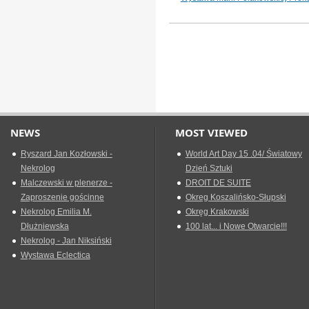
NEWS
MOST VIEWED
Ryszard Jan Kozłowski -
World Art Day 15 .04/ Światowy
Nekrolog
Dzień Sztuki
Malczewski w plenerze -
DROIT DE SUITE
Zaproszenie gościnne
Okreg Koszalińsko-Słupski
Nekrolog Emilia M.
Okręg Krakowski
Dłużniewska
100 lat... i Nowe Otwarcie!!!
Nekrolog - Jan Niksiński
Wystawa Eclectica