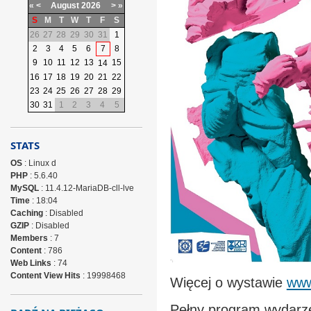
«
<
August
2026
>
»
S
M
T
W
T
F
S
26
27
28
29
30
31
1
2
3
4
5
6
7
8
9
10
11
12
13
15
14
16
17
18
19
20
21
22
23
24
25
26
27
28
29
30
31
1
2
3
4
5
STATS
OS
: Linux d
PHP
: 5.6.40
MySQL
: 11.4.12-MariaDB-cll-lve
Time
: 18:04
Caching
: Disabled
GZIP
: Disabled
Members
: 7
Content
: 786
Web Links
: 74
Content View Hits
: 19998468
Więcej o wystawie
www
Pełny program wydarz