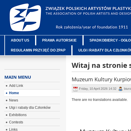
ABOUT US
PRAWA AUTORSKIE
SPADKOBIERCY - OGŁO
REGULAMIN PRZYJĘĆ DO ZPAP
ULGI i RABATY DLA CZŁONK
Witaj na stronie
MAIN MENU
Muzeum Kultury Kurpio
Add Link
Friday, 10 April 2026 14:32
biuro
Home
There are no translations available.
News
Ulgi i rabaty dla Członków
Exhibitions
Contests
Links