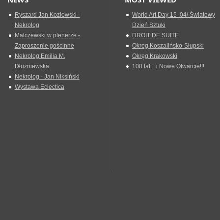
Ryszard Jan Kozłowski -
World Art Day 15 .04/ Światowy
Nekrolog
Dzień Sztuki
Malczewski w plenerze -
DROIT DE SUITE
Zaproszenie gościnne
Okreg Koszalińsko-Słupski
Nekrolog Emilia M.
Okręg Krakowski
Dłużniewska
100 lat... i Nowe Otwarcie!!!
Nekrolog - Jan Niksiński
Wystawa Eclectica