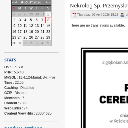
«
<
August
2026
>
»
Nekrolog Śp. Przemysław
S
M
T
W
T
F
S
26
27
28
29
30
31
1
Thursday, 09 April 2026 15:13
b
2
3
4
5
6
7
8
There are no translations available.
9
10
11
12
13
14
15
16
17
18
19
20
21
22
23
24
25
26
27
28
29
30
31
1
2
3
4
5
STATS
OS
: Linux d
PHP
: 5.6.40
MySQL
: 11.4.12-MariaDB-cll-lve
Time
: 22:55
Caching
: Disabled
GZIP
: Disabled
Members
: 7
Content
: 786
Web Links
: 74
Content View Hits
: 20004625