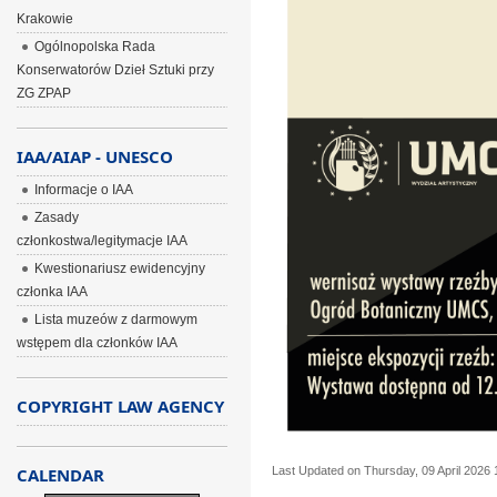
Krakowie
Ogólnopolska Rada
Konserwatorów Dzieł Sztuki przy
ZG ZPAP
IAA/AIAP - UNESCO
Informacje o IAA
Zasady
członkostwa/legitymacje IAA
Kwestionariusz ewidencyjny
członka IAA
Lista muzeów z darmowym
wstępem dla członków IAA
COPYRIGHT LAW AGENCY
CALENDAR
Last Updated on Thursday, 09 April 2026 