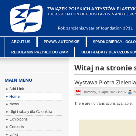
ABOUT US
PRAWA AUTORSKIE
SPADKOBIERCY - OGŁO
REGULAMIN PRZYJĘĆ DO ZPAP
ULGI i RABATY DLA CZŁONK
Witaj na stronie
MAIN MENU
Wystawa Piotra Zieleni
Add Link
Thursday, 09 April 2026 15:16
b
Home
There are no translations available.
News
Ulgi i rabaty dla Członków
Exhibitions
Contests
Links