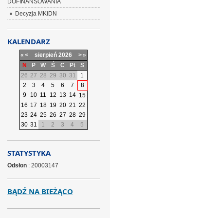
DOFINANSOWANIA
Decyzja MKiDN
KALENDARZ
«
<
sierpień
2026
>
»
N
P
W
Ś
C
Pt
S
26
27
28
29
30
31
1
2
3
4
5
6
7
8
9
10
11
12
13
14
15
16
17
18
19
20
21
22
23
24
25
26
27
28
29
30
31
1
2
3
4
5
STATYSTYKA
Odsłon
: 20003147
BĄDŹ NA BIEŻĄCO