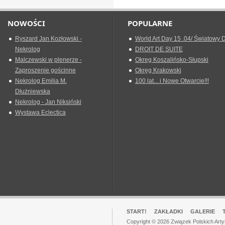
NOWOŚCI
POPULARNE
Ryszard Jan Kozłowski -
World Art Day 15 .04/ Światowy D
Nekrolog
DROIT DE SUITE
Malczewski w plenerze -
Okreg Koszalińsko-Słupski
Zaproszenie gościnne
Okręg Krakowski
Nekrolog Emilia M.
100 lat... i Nowe Otwarcie!!!
Dłużniewska
Nekrolog - Jan Niksiński
Wystawa Eclectica
START!
ZAKŁADKI
GALERIE
Copyright © 2026 Związek Polskich Art