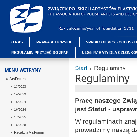
O NAS
PRAWA AUTORSKIE
SPADKOBIERCY - OGŁOSZE
REGULAMIN PRZYJĘĆ DO ZPAP
ULGI i RABATY DLA CZŁONK
Start
Regulaminy
MENU WITRYNY
Regulaminy
ArsForum
13/2023
14/2023
Pracę naszego Zwią
15/2024
jest Statut - uspraw
16/2024
17/2025
W regulaminach znajd
18/2026
prowadzimy naszą dz
Redakcja ArsForum