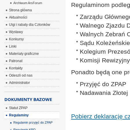
Archiwum ArsForum
Regulaminom podlega
Strona główna
Zarządu Główneg
Aktualności
Walnego Zjazdu 
Ulgi i rabaty dla Członków
Wystawy
Walnych Zebrań 
Konkursy
Sądu Koleżeński
Linki
Kolegium Prezes
Materiały graficzne
Komisji Rewizyjn
Patronat
Kontakty
Ponadto będą one p
Odeszli od nas
Administrator
Przyjęć do ZPAP
Nadawania Złotej
DOKUMENTY BAZOWE
Statut ZPAP
Pobierz deklarację c
Regulaminy
Regulamin przyjęć do ZPAP
Regulamin KPO