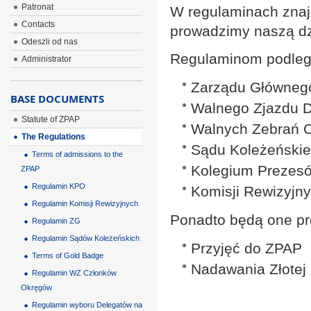
Patronat
W regulaminach znajd
Contacts
prowadzimy naszą dz
Odeszli od nas
Regulaminom podlega
Administrator
Zarządu Główneg
BASE DOCUMENTS
Walnego Zjazdu 
Statute of ZPAP
Walnych Zebrań 
The Regulations
Sądu Koleżeński
Terms of admissions to the
Kolegium Prezes
ZPAP
Regulamin KPO
Komisji Rewizyjn
Regulamin Komisji Rewizyjnych
Ponadto będą one p
Regulamin ZG
Regulamin Sądów Koleżeńskich
Przyjęć do ZPAP
Terms of Gold Badge
Nadawania Złotej
Regulamin WZ Członków
Okręgów
Regulamin wyboru Delegatów na