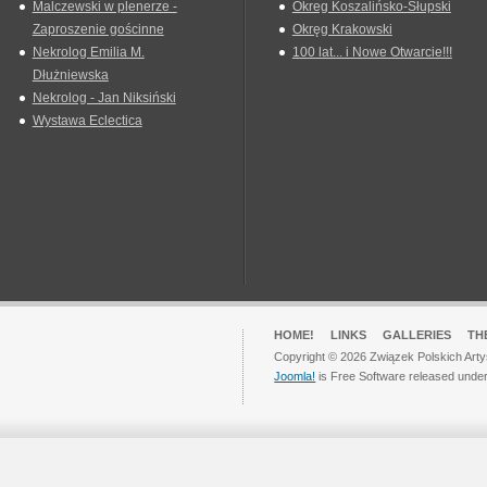
Malczewski w plenerze -
Okreg Koszalińsko-Słupski
Zaproszenie gościnne
Okręg Krakowski
Nekrolog Emilia M.
100 lat... i Nowe Otwarcie!!!
Dłużniewska
Nekrolog - Jan Niksiński
Wystawa Eclectica
HOME!
LINKS
GALLERIES
TH
Copyright © 2026 Związek Polskich Arty
Joomla!
is Free Software released unde