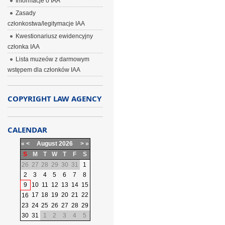
Informacje o IAA
Zasady
członkostwa/legitymacje IAA
Kwestionariusz ewidencyjny
członka IAA
Lista muzeów z darmowym
wstępem dla członków IAA
COPYRIGHT LAW AGENCY
CALENDAR
«
<
August
2026
>
»
S
M
T
W
T
F
S
26
27
28
29
30
31
1
2
3
4
5
6
7
8
9
10
11
12
13
14
15
17
18
19
20
21
22
16
23
24
25
26
27
28
29
30
31
1
2
3
4
5