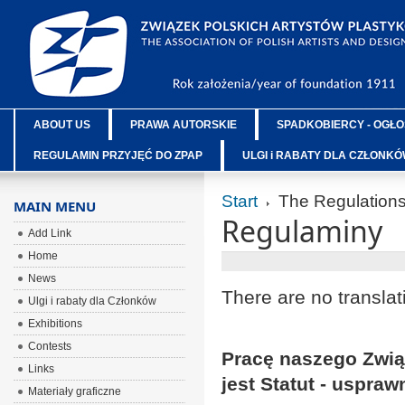
ABOUT US
PRAWA AUTORSKIE
SPADKOBIERCY - OGŁO
REGULAMIN PRZYJĘĆ DO ZPAP
ULGI i RABATY DLA CZŁONK
Start
The Regulation
MAIN MENU
Regulaminy
Add Link
Home
News
There are no translat
Ulgi i rabaty dla Członków
Exhibitions
Contests
Pracę naszego Zwią
Links
jest Statut - uspraw
Materiały graficzne