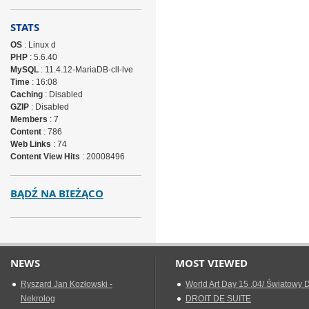
STATS
OS
: Linux d
PHP
: 5.6.40
MySQL
: 11.4.12-MariaDB-cll-lve
Time
: 16:08
Caching
: Disabled
GZIP
: Disabled
Members
: 7
Content
: 786
Web Links
: 74
Content View Hits
: 20008496
BĄDŹ NA BIEŻĄCO
NEWS
MOST VIEWED
Ryszard Jan Kozłowski -
World Art Day 15 .04/ Światowy D
Nekrolog
DROIT DE SUITE