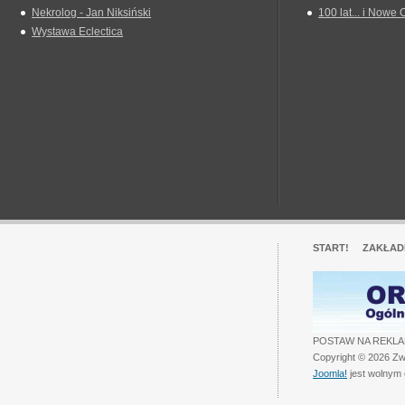
Nekrolog - Jan Niksiński
100 lat... i Nowe 
Wystawa Eclectica
START!
ZAKŁAD
POSTAW NA REKLA
Copyright © 2026 Zw
Joomla!
jest wolnym