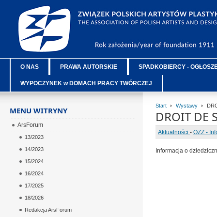
O NAS
PRAWA AUTORSKIE
SPADKOBIERCY - OGŁOSZ
WYPOCZYNEK w DOMACH PRACY TWÓRCZEJ
Start
Wystawy
DRO
MENU WITRYNY
DROIT DE 
ArsForum
Aktualności
-
OZZ - In
13/2023
14/2023
Informacja o dziedzic
15/2024
16/2024
17/2025
18/2026
Redakcja ArsForum