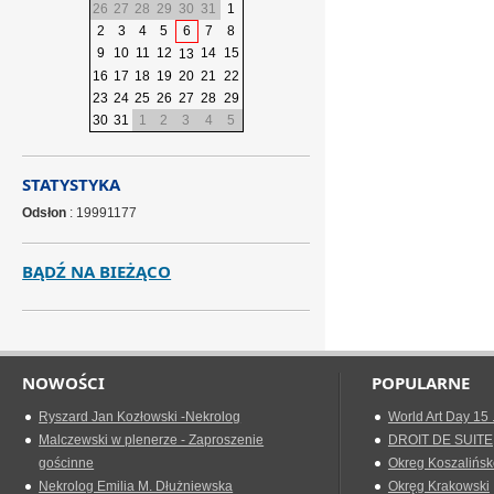
26
27
28
29
30
31
1
2
3
4
5
6
7
8
9
10
11
12
14
15
13
16
17
18
19
20
21
22
23
24
25
26
27
28
29
30
31
1
2
3
4
5
STATYSTYKA
Odsłon
: 19991177
BĄDŹ NA BIEŻĄCO
NOWOŚCI
POPULARNE
Ryszard Jan Kozłowski -Nekrolog
World Art Day 15 
Malczewski w plenerze - Zaproszenie
DROIT DE SUITE
gościnne
Okreg Koszalińsk
Nekrolog Emilia M. Dłużniewska
Okręg Krakowski