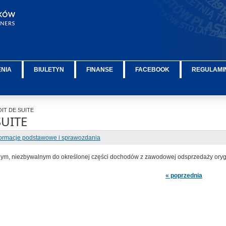
ENIA
BIULETYN
FINANSE
FACEBOOK
REGULAMIN
IT DE SUITE
SUITE
formacje podstawowe i sprawozdania
znym, niezbywalnym
do określonej części dochodów z zawodowej odsprzedaży ory
« poprzednia