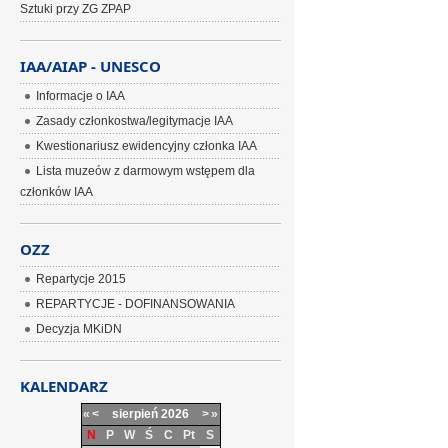
Sztuki przy ZG ZPAP
IAA/AIAP - UNESCO
Informacje o IAA
Zasady członkostwa/legitymacje IAA
Kwestionariusz ewidencyjny członka IAA
Lista muzeów z darmowym wstępem dla
członków IAA
OZZ
Repartycje 2015
REPARTYCJE - DOFINANSOWANIA
Decyzja MKiDN
KALENDARZ
«
<
sierpień
2026
>
»
N
P
W
Ś
C
Pt
S