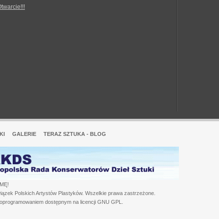
Otwarcie!!!
KI
GALERIE
TERAZ SZTUKA - BLOG
MĘ!
iązek Polskich Artystów Plastyków. Wszelkie prawa zastrzeżone.
 oprogramowaniem dostępnym na licencji GNU GPL.