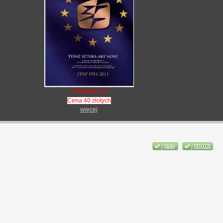
PROMOCJA!
Cena 40 złotych
więcej