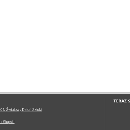
TERAZ 
.04/ Światowy Dzień Sztuki
o-Słupski