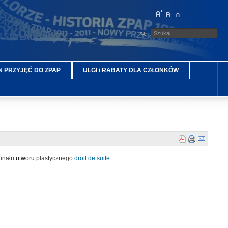
 PRZYJĘĆ DO ZPAP
ULGI i RABATY DLA CZŁONKÓW
ginału
utworu
plastycznego
droit de suite