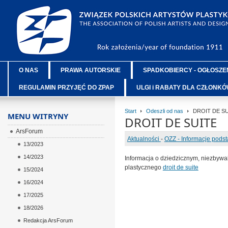
O NAS
PRAWA AUTORSKIE
SPADKOBIERCY - OGŁOSZE
REGULAMIN PRZYJĘĆ DO ZPAP
ULGI i RABATY DLA CZŁONK
Start
Odeszli od nas
DROIT DE SU
MENU WITRYNY
DROIT DE SUITE
ArsForum
Aktualności
-
OZZ - Informacje pods
13/2023
14/2023
Informacja o dziedzicznym, niezbyw
plastycznego
droit de suite
15/2024
16/2024
17/2025
18/2026
Redakcja ArsForum