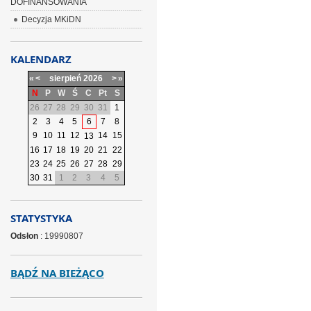
DOFINANSOWANIA
Decyzja MKiDN
KALENDARZ
«
<
sierpień
2026
>
»
N
P
W
Ś
C
Pt
S
26
27
28
29
30
31
1
2
3
4
5
6
7
8
9
10
11
12
14
15
13
16
17
18
19
20
21
22
23
24
25
26
27
28
29
30
31
1
2
3
4
5
STATYSTYKA
Odsłon
: 19990807
BĄDŹ NA BIEŻĄCO