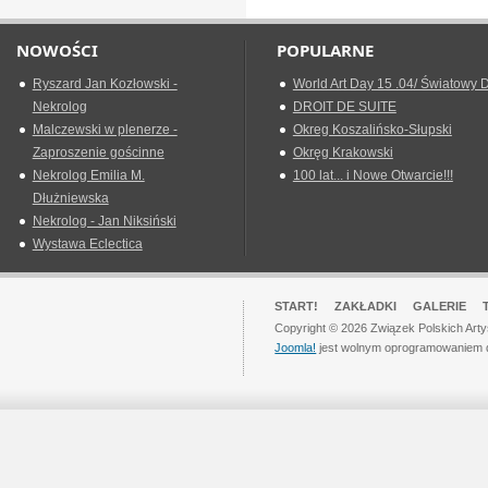
NOWOŚCI
POPULARNE
Ryszard Jan Kozłowski -
World Art Day 15 .04/ Światowy D
Nekrolog
DROIT DE SUITE
Malczewski w plenerze -
Okreg Koszalińsko-Słupski
Zaproszenie gościnne
Okręg Krakowski
Nekrolog Emilia M.
100 lat... i Nowe Otwarcie!!!
Dłużniewska
Nekrolog - Jan Niksiński
Wystawa Eclectica
START!
ZAKŁADKI
GALERIE
Copyright © 2026 Związek Polskich Art
Joomla!
jest wolnym oprogramowaniem 