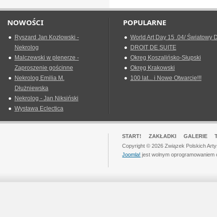
NOWOŚCI
POPULARNE
Ryszard Jan Kozłowski -
World Art Day 15 .04/ Światowy D
Nekrolog
DROIT DE SUITE
Malczewski w plenerze -
Okreg Koszalińsko-Słupski
Zaproszenie gościnne
Okręg Krakowski
Nekrolog Emilia M.
100 lat... i Nowe Otwarcie!!!
Dłużniewska
Nekrolog - Jan Niksiński
Wystawa Eclectica
START!
ZAKŁADKI
GALERIE
Copyright © 2026 Związek Polskich Art
Joomla!
jest wolnym oprogramowaniem 