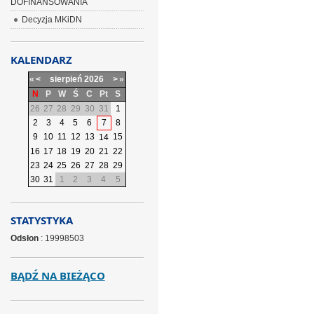
DOFINANSOWANIA
Decyzja MKiDN
KALENDARZ
«
<
sierpień
2026
>
»
N
P
W
Ś
C
Pt
S
26
27
28
29
30
31
1
2
3
4
5
6
7
8
9
10
11
12
13
15
14
16
17
18
19
20
21
22
23
24
25
26
27
28
29
30
31
1
2
3
4
5
STATYSTYKA
Odsłon
: 19998503
BĄDŹ NA BIEŻĄCO