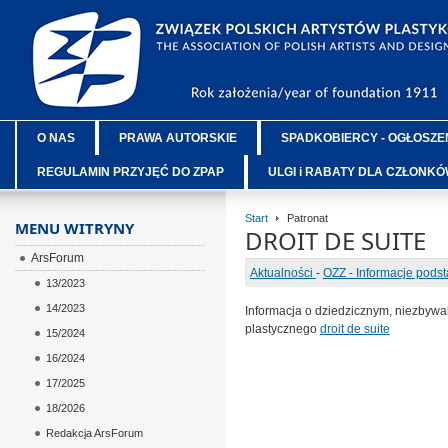
O NAS
PRAWA AUTORSKIE
SPADKOBIERCY - OGŁOSZE
REGULAMIN PRZYJĘĆ DO ZPAP
ULGI i RABATY DLA CZŁONK
Start
Patronat
MENU WITRYNY
DROIT DE SUITE
ArsForum
Aktualności
-
OZZ - Informacje pods
13/2023
14/2023
Informacja o dziedzicznym, niezbyw
plastycznego
droit de suite
15/2024
16/2024
17/2025
18/2026
Redakcja ArsForum