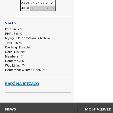
23
24
25
26
27
28
29
30
31
1
2
3
4
5
STATS
OS
: Linux d
PHP
: 5.6.40
MySQL
: 11.4.12-MariaDB-cll-lve
Time
: 15:50
Caching
: Disabled
GZIP
: Disabled
Members
: 7
Content
: 786
Web Links
: 74
Content View Hits
: 19997297
BĄDŹ NA BIEŻĄCO
NEWS
MOST VIEWED