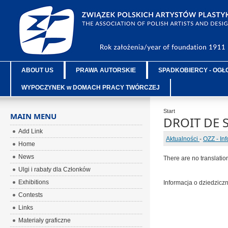
ABOUT US
PRAWA AUTORSKIE
SPADKOBIERCY - OGŁ
WYPOCZYNEK w DOMACH PRACY TWÓRCZEJ
Start
MAIN MENU
DROIT DE 
Add Link
Aktualności
-
OZZ - In
Home
News
There are no translatio
Ulgi i rabaty dla Członków
Exhibitions
Informacja o dziedzic
Contests
Links
Materiały graficzne