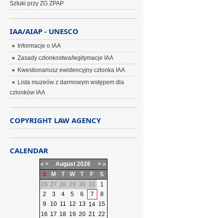
Sztuki przy ZG ZPAP
IAA/AIAP - UNESCO
Informacje o IAA
Zasady członkostwa/legitymacje IAA
Kwestionariusz ewidencyjny członka IAA
Lista muzeów z darmowym wstępem dla
członków IAA
COPYRIGHT LAW AGENCY
CALENDAR
«
<
August
2026
>
»
S
M
T
W
T
F
S
26
27
28
29
30
31
1
2
3
4
5
6
7
8
9
10
11
12
13
15
14
16
17
18
19
20
21
22