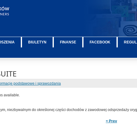
OSZENIA
BIULETYN
FINANSE
FACEBOOK
REGUL
SUITE
formacje podstawowe i sprawozdania
ns available.
znym, niezbywalnym
do określonej części dochodów z zawodowej odsprzedaży ory
< Prev