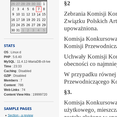
§2
26
27
28
29
30
31
1
2
3
4
5
6
7
8
Zebrania Komisji Ko
9
10
11
12
13
15
14
Związku Polskich Art
16
17
18
19
20
21
22
23
24
25
26
27
28
29
upoważniona.
30
31
1
2
3
4
5
Komisja Konkursowa 
Komisji Przewodnicz
STATS
OS
: Linux d
Uchwały Komisji Kon
PHP
: 5.6.40
MySQL
: 11.4.12-MariaDB-cll-lve
obecności co najmnie
Time
: 23:33
Caching
: Disabled
W przypadku równej l
GZIP
: Disabled
Przewodniczącego Ko
Members
: 7
Content
: 786
Web Links
: 74
§3.
Content View Hits
: 19999720
Komisja Konkursowa r
SAMPLE PAGES
użytkowego, mieszczą
Section - a review