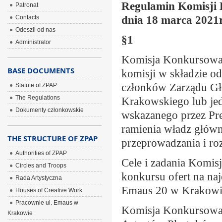
Regulamin Komisji 
Patronat
dnia 18 marca 2021r
Contacts
Odeszli od nas
§1
Administrator
Komisja Konkursowa 
BASE DOCUMENTS
komisji w składzie o
członków Zarządu G
Statute of ZPAP
The Regulations
Krakowskiego lub je
Dokumenty członkowskie
wskazanego przez Pr
ramienia władz główn
THE STRUCTURE OF ZPAP
przeprowadzania i ro
Authorities of ZPAP
Cele i zadania Komis
Circles and Troops
konkursu ofert na na
Rada Artystyczna
Emaus 20 w Krakowi
Houses of Creative Work
Pracownie ul. Emaus w
Komisja Konkursowa d
Krakowie