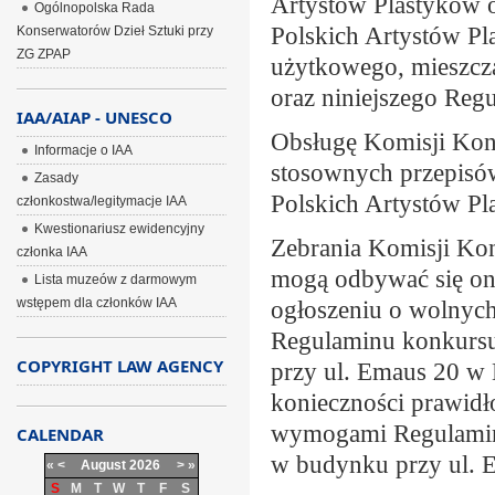
Artystów Plastyków 
Ogólnopolska Rada
Polskich Artystów Pl
Konserwatorów Dzieł Sztuki przy
ZG ZPAP
użytkowego, mieszcz
oraz niniejszego Reg
IAA/AIAP - UNESCO
Obsługę Komisji Kon
Informacje o IAA
stosownych przepisó
Zasady
Polskich Artystów Pl
członkostwa/legitymacje IAA
Kwestionariusz ewidencyjny
Zebrania Komisji Kon
członka IAA
mogą odbywać się on
Lista muzeów z darmowym
wstępem dla członków IAA
ogłoszeniu o wolnych
Regulaminu konkursu 
COPYRIGHT LAW AGENCY
przy ul. Emaus 20 w 
konieczności prawid
wymogami Regulaminu
CALENDAR
w budynku przy ul. 
«
<
August
2026
>
»
S
M
T
W
T
F
S