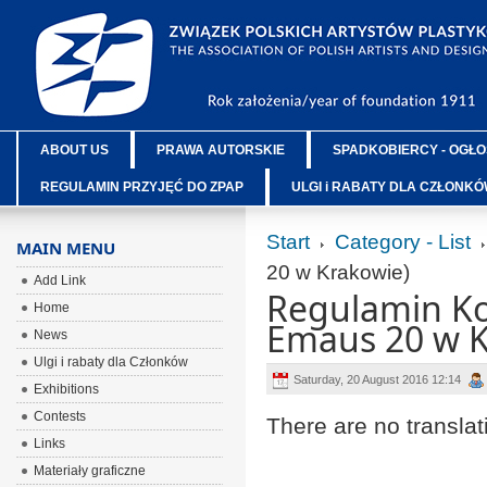
ABOUT US
PRAWA AUTORSKIE
SPADKOBIERCY - OGŁO
REGULAMIN PRZYJĘĆ DO ZPAP
ULGI i RABATY DLA CZŁONK
Start
Category - List
MAIN MENU
20 w Krakowie)
Add Link
Regulamin Ko
Home
Emaus 20 w K
News
Ulgi i rabaty dla Członków
Saturday, 20 August 2016 12:14
Exhibitions
Contests
There are no translat
Links
Materiały graficzne