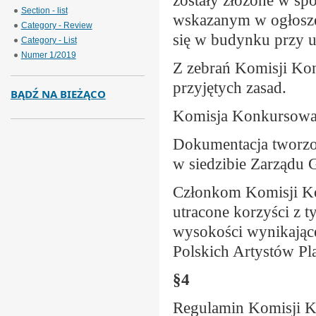
zostały złożone w sp
Section - list
wskazanym w ogłoszen
Category - Review
się w budynku przy u
Category - List
Numer 1/2019
Z zebrań Komisji Kon
przyjętych zasad.
BĄDŹ NA BIEŻĄCO
Komisja Konkursowa 
Dokumentacja tworzo
w siedzibie Zarządu
Członkom Komisji Ko
utracone korzyści z t
wysokości wynikając
Polskich Artystów Pl
§4
Regulamin Komisji K