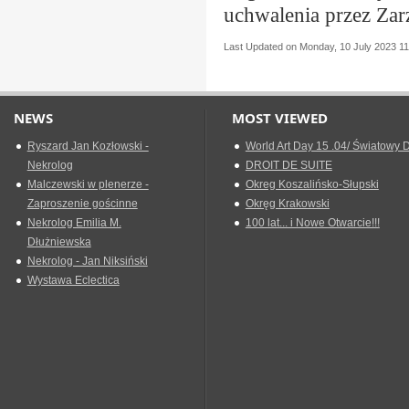
uchwalenia przez Za
Last Updated on Monday, 10 July 2023 11
NEWS
MOST VIEWED
Ryszard Jan Kozłowski -
World Art Day 15 .04/ Światowy D
Nekrolog
DROIT DE SUITE
Malczewski w plenerze -
Okreg Koszalińsko-Słupski
Zaproszenie gościnne
Okręg Krakowski
Nekrolog Emilia M.
100 lat... i Nowe Otwarcie!!!
Dłużniewska
Nekrolog - Jan Niksiński
Wystawa Eclectica