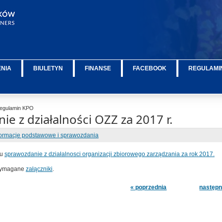
ENIA
BIULETYN
FINANSE
FACEBOOK
REGULAMIN
egulamin KPO
e z działalności OZZ za 2017 r.
formacje podstawowe i sprawozdania
wu
sprawozdanie z działalnosci organizacji zbiorowego zarządzania za rok 2017.
 wymagane
załączniki
.
« poprzednia
następn