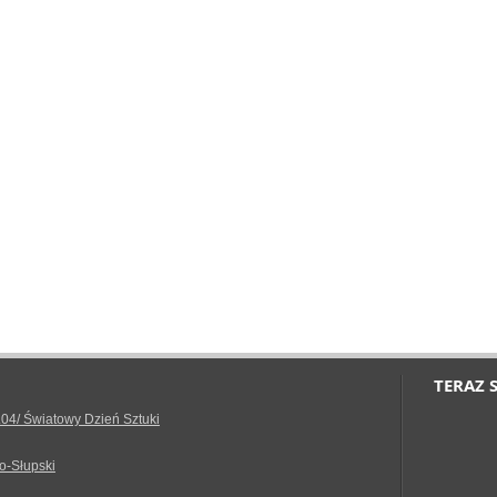
TERAZ 
.04/ Światowy Dzień Sztuki
o-Słupski