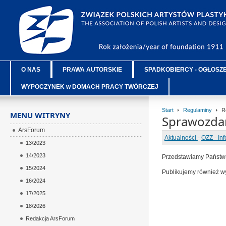
O NAS
PRAWA AUTORSKIE
SPADKOBIERCY - OGŁOSZ
WYPOCZYNEK w DOMACH PRACY TWÓRCZEJ
Start
Regulaminy
R
MENU WITRYNY
Sprawozdani
ArsForum
Aktualności
-
OZZ - In
13/2023
14/2023
Przedstawiamy Państ
15/2024
Publikujemy również
16/2024
17/2025
18/2026
Redakcja ArsForum