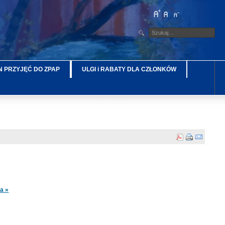
 PRZYJĘĆ DO ZPAP
ULGI i RABATY DLA CZŁONKÓW
a »