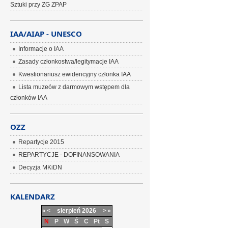
Sztuki przy ZG ZPAP
IAA/AIAP - UNESCO
Informacje o IAA
Zasady członkostwa/legitymacje IAA
Kwestionariusz ewidencyjny członka IAA
Lista muzeów z darmowym wstępem dla
członków IAA
OZZ
Repartycje 2015
REPARTYCJE - DOFINANSOWANIA
Decyzja MKiDN
KALENDARZ
«
<
sierpień
2026
>
»
N
P
W
Ś
C
Pt
S