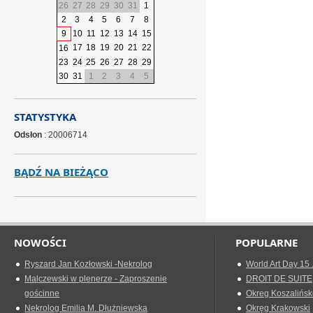
26
27
28
29
30
31
1
2
3
4
5
6
7
8
9
10
11
12
13
14
15
17
18
19
20
21
22
16
23
24
25
26
27
28
29
30
31
1
2
3
4
5
STATYSTYKA
Odsłon
: 20006714
BĄDŹ NA BIEŻĄCO
NOWOŚCI
POPULARNE
Ryszard Jan Kozłowski -Nekrolog
World Art Day 15 
Malczewski w plenerze - Zaproszenie
DROIT DE SUITE
gościnne
Okreg Koszalińsk
Nekrolog Emilia M. Dłużniewska
Okręg Krakowski