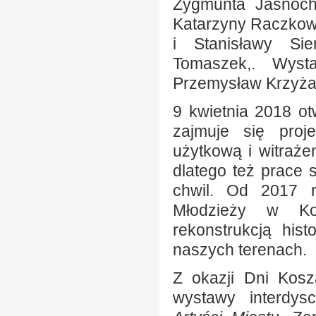
Zygmunta Jasnoch
Katarzyny Raczkows
i Stanisławy Sie
Tomaszek,. Wyst
Przemysław Krzyża
9 kwietnia 2018 o
zajmuje się proj
użytkową i witrażem
dlatego też prace 
chwil. Od 2017 r
Młodzieży w Kos
rekonstrukcją his
naszych terenach.
Z okazji Dni Kosz
wystawy interdys