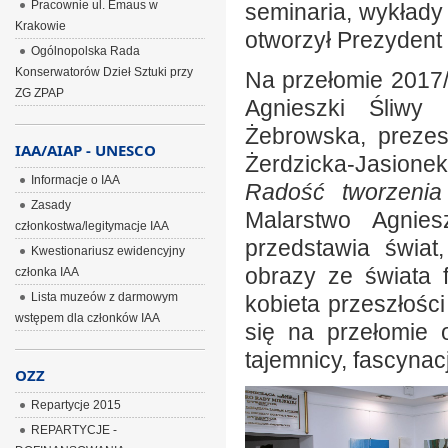
Pracownie ul. Emaus w
seminaria, wykłady
Krakowie
otworzył Prezydent 
Ogólnopolska Rada
Konserwatorów Dzieł Sztuki przy
Na przełomie 2017/
ZG ZPAP
Agnieszki Śliwy
Żebrowska, prezes
IAA/AIAP - UNESCO
Żerdzicka-Jasione
Informacje o IAA
Radość tworzenia
Zasady
Malarstwo Agniesz
członkostwa/legitymacje IAA
przedstawia świat
Kwestionariusz ewidencyjny
obrazy ze świata f
członka IAA
Lista muzeów z darmowym
kobieta przeszłośc
wstępem dla członków IAA
się na przełomie os
tajemnicy, fascynacja
OZZ
Repartycje 2015
REPARTYCJE -