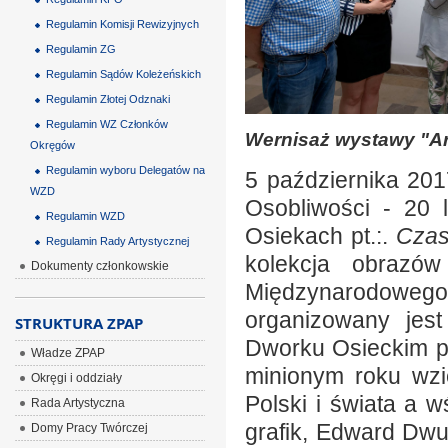
Regulamin Komisji Rewizyjnych
Regulamin ZG
Regulamin Sądów Koleżeńskich
Regulamin Złotej Odznaki
Regulamin WZ Członków
Wernisaż wystawy "Ar
Okręgów
Regulamin wyboru Delegatów na
5 października 201
WZD
Osobliwości - 20 
Regulamin WZD
Osiekach pt.:.
Czas
Regulamin Rady Artystycznej
kolekcja obrazó
Dokumenty członkowskie
Międzynarodoweg
organizowany jes
STRUKTURA ZPAP
Dworku Osieckim p
Władze ZPAP
minionym roku wzi
Okręgi i oddziały
Polski i świata a w
Rada Artystyczna
grafik, Edward Dwu
Domy Pracy Twórczej