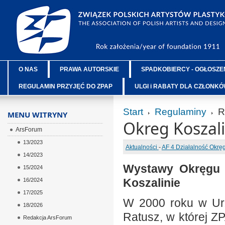
O NAS
PRAWA AUTORSKIE
SPADKOBIERCY - OGŁOSZE
REGULAMIN PRZYJĘĆ DO ZPAP
ULGI i RABATY DLA CZŁONK
Start
Regulaminy
R
MENU WITRYNY
Okreg Koszali
ArsForum
13/2023
Aktualności
-
AF 4 Działalność Okr
14/2023
Wystawy Okręgu K
15/2024
Koszalinie
16/2024
17/2025
W 2000 roku w Urz
18/2026
Ratusz, w której Z
Redakcja ArsForum