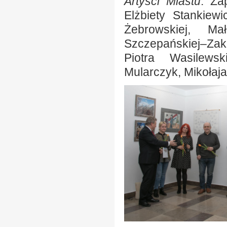
Artyści Miastu
. Za
Elżbiety Stankiew
Żebrowskiej, Ma
Szczepańskiej–Zak
Piotra Wasilews
Mularczyk, Mikołaj