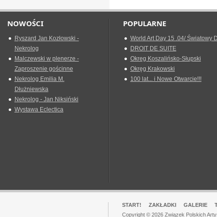
NOWOŚCI
POPULARNE
Ryszard Jan Kozłowski -
World Art Day 15 .04/ Światowy D
Nekrolog
DROIT DE SUITE
Malczewski w plenerze -
Okreg Koszalińsko-Słupski
Zaproszenie gościnne
Okręg Krakowski
Nekrolog Emilia M.
100 lat... i Nowe Otwarcie!!!
Dłużniewska
Nekrolog - Jan Niksiński
Wystawa Eclectica
START!
ZAKŁADKI
GALERIE
Copyright © 2026 Związek Polskich Art