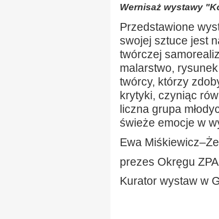
Wernisaż wystawy "Ko
Przedstawione wyst
swojej sztuce jest 
twórczej samorealiz
malarstwo, rysunek,
twórcy, którzy zdo
krytyki, czyniąc r
liczna grupa młodyc
świeże emocje w wy
Ewa Miśkiewicz–Ż
prezes Okręgu ZPA
Kurator wystaw w Ga