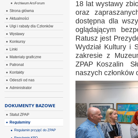
18 lat wystawy zb
Archiwum ArsForum
oraz zapraszanych
Strona główna
Aktualności
dostępna dla wszys
Ulgi i rabaty dla Członków
oglądającym bezpo
Wystawy
Ratusz jest Prezyd
Konkursy
Wydział Kultury i
Linki
zakresie z Muzeu
Materiały graficzne
ZPAP Koszalin Słu
Patronat
naszych członków o
Kontakty
Odeszli od nas
Administrator
DOKUMENTY BAZOWE
Statut ZPAP
Regulaminy
Regulamin przyjęć do ZPAP
Regulamin KPO