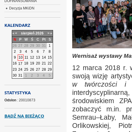
DOFINANSOWANIA
Decyzja MKiDN
KALENDARZ
«
<
sierpień
2026
>
»
N
P
W
Ś
C
Pt
S
26
27
28
29
30
31
1
2
3
4
5
6
7
8
Wernisaż wystawy Mał
9
10
11
12
13
14
15
16
18
19
20
21
22
17
12 marca 2018 r. w 
23
24
25
26
27
28
29
swoją wizję artys
30
31
1
2
3
4
5
w twórczości i 
interdyscyplinarn
STATYSTYKA
środowiskiem ZPA
Odsłon
: 20010873
zobaczyć m.in. pr
BĄDŹ NA BIEŻĄCO
Semrau–Łaby, Mał
Orlikowskiej, Pi