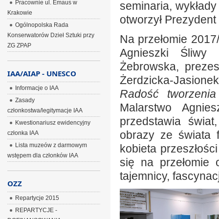
Pracownie ul. Emaus w
seminaria, wykłady
Krakowie
otworzył Prezydent 
Ogólnopolska Rada
Konserwatorów Dzieł Sztuki przy
Na przełomie 2017/
ZG ZPAP
Agnieszki Śliwy
Żebrowska, prezes
IAA/AIAP - UNESCO
Żerdzicka-Jasione
Informacje o IAA
Radość tworzenia
Zasady
Malarstwo Agniesz
członkostwa/legitymacje IAA
przedstawia świat
Kwestionariusz ewidencyjny
obrazy ze świata f
członka IAA
Lista muzeów z darmowym
kobieta przeszłośc
wstępem dla członków IAA
się na przełomie os
tajemnicy, fascynacja
OZZ
Repartycje 2015
REPARTYCJE -