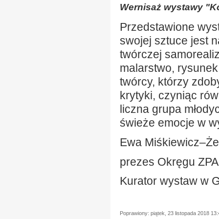
Wernisaż wystawy "Ko
Przedstawione wyst
swojej sztuce jest 
twórczej samorealiz
malarstwo, rysunek,
twórcy, którzy zdo
krytyki, czyniąc r
liczna grupa młodyc
świeże emocje w wy
Ewa Miśkiewicz–Ż
prezes Okręgu ZPA
Kurator wystaw w Ga
Poprawiony: piątek, 23 listopada 2018 13: