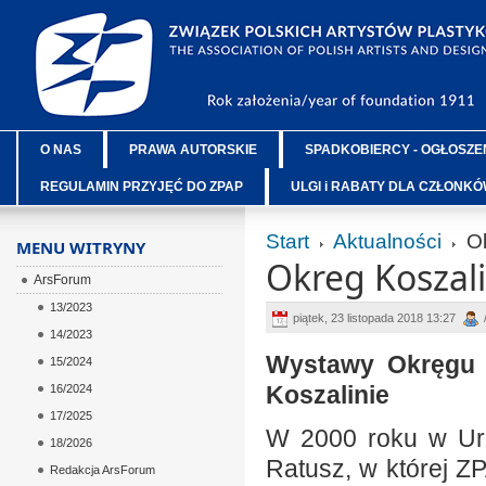
O NAS
PRAWA AUTORSKIE
SPADKOBIERCY - OGŁOSZE
REGULAMIN PRZYJĘĆ DO ZPAP
ULGI i RABATY DLA CZŁONK
Start
Aktualności
Ok
MENU WITRYNY
Okreg Koszali
ArsForum
13/2023
piątek, 23 listopada 2018 13:27
14/2023
Wystawy Okręgu K
15/2024
Koszalinie
16/2024
17/2025
W 2000 roku w Urz
18/2026
Ratusz, w której Z
Redakcja ArsForum