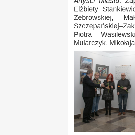
Artyści Miastu
. Za
Elżbiety Stankiew
Żebrowskiej, Ma
Szczepańskiej–Zak
Piotra Wasilews
Mularczyk, Mikołaj