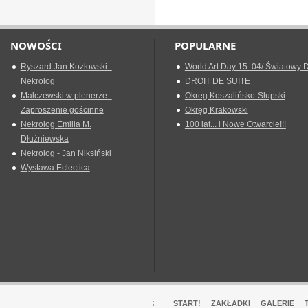
NOWOŚCI
POPULARNE
Ryszard Jan Kozłowski -
World Art Day 15 .04/ Światowy D
Nekrolog
DROIT DE SUITE
Malczewski w plenerze -
Okreg Koszalińsko-Słupski
Zaproszenie gościnne
Okręg Krakowski
Nekrolog Emilia M.
100 lat... i Nowe Otwarcie!!!
Dłużniewska
Nekrolog - Jan Niksiński
Wystawa Eclectica
START!
ZAKŁADKI
GALERIE