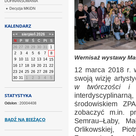
DOFINANSOWANIA
Decyzja MKiDN
KALENDARZ
«
<
sierpień
2026
>
»
N
P
W
Ś
C
Pt
S
26
27
28
29
30
31
1
2
3
4
5
6
7
8
Wernisaż wystawy Mał
9
10
11
12
13
14
15
16
17
18
19
20
21
22
12 marca 2018 r. w 
23
24
25
26
27
28
29
swoją wizję artys
30
31
1
2
3
4
5
w twórczości i 
interdyscyplinarn
STATYSTYKA
środowiskiem ZPA
Odsłon
: 20004408
zobaczyć m.in. pr
BĄDŹ NA BIEŻĄCO
Semrau–Łaby, Mał
Orlikowskiej, Pi