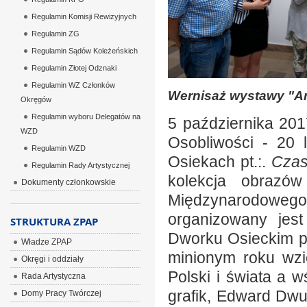
Regulamin Komisji Rewizyjnych
Regulamin ZG
Regulamin Sądów Koleżeńskich
Regulamin Złotej Odznaki
Regulamin WZ Członków
Wernisaż wystawy "Ar
Okręgów
Regulamin wyboru Delegatów na
5 października 201
WZD
Osobliwości - 20 
Regulamin WZD
Osiekach pt.:.
Czas
Regulamin Rady Artystycznej
kolekcja obrazó
Dokumenty członkowskie
Międzynarodoweg
organizowany jes
STRUKTURA ZPAP
Dworku Osieckim p
Władze ZPAP
minionym roku wzi
Okręgi i oddziały
Polski i świata a w
Rada Artystyczna
grafik, Edward Dwu
Domy Pracy Twórczej