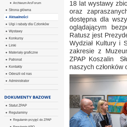
18 lat wystawy zb
Archiwum ArsForum
oraz zapraszanych
Strona główna
Aktualności
dostępna dla wszys
Ulgi i rabaty dla Członków
oglądającym bezpo
Wystawy
Ratusz jest Prezyd
Konkursy
Wydział Kultury i
Linki
zakresie z Muzeu
Materiały graficzne
ZPAP Koszalin Słu
Patronat
naszych członków o
Kontakty
Odeszli od nas
Administrator
DOKUMENTY BAZOWE
Statut ZPAP
Regulaminy
Regulamin przyjęć do ZPAP
Regulamin KPO