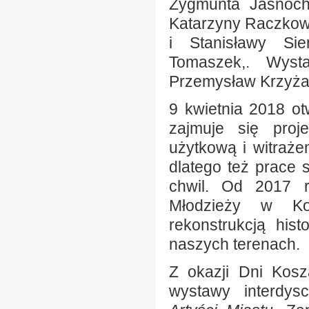
Zygmunta Jasnoch
Katarzyny Raczkows
i Stanisławy Sie
Tomaszek,. Wyst
Przemysław Krzyża
9 kwietnia 2018 o
zajmuje się proj
użytkową i witrażem
dlatego też prace 
chwil. Od 2017 r
Młodzieży w Kos
rekonstrukcją his
naszych terenach.
Z okazji Dni Kosz
wystawy interdys