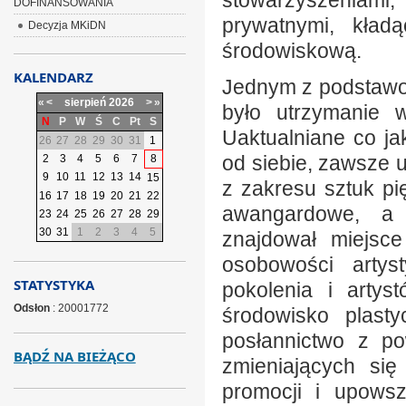
stowarzyszeniami
DOFINANSOWANIA
prywatnymi, kład
Decyzja MKiDN
środowiskową.
KALENDARZ
Jednym z podstawo
«
<
sierpień
2026
>
»
było utrzymanie w
N
P
W
Ś
C
Pt
S
Uaktualniane co jak
26
27
28
29
30
31
1
od siebie, zawsze 
2
3
4
5
6
7
8
9
10
11
12
13
14
15
z zakresu sztuk pi
16
17
18
19
20
21
22
awangardowe, a 
23
24
25
26
27
28
29
30
31
1
2
3
4
5
znajdował miejsce
osobowości artys
STATYSTYKA
pokolenia i artys
Odsłon
: 20001772
środowisko plasty
posłannictwo z po
BĄDŹ NA BIEŻĄCO
zmieniających się
promocji i upowsz