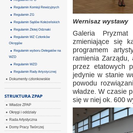
Regulamin Komisji Rewizyjnych
Regulamin ZG
Wernisaz wystawy
Regulamin Sądów Koleżeńskich
Regulamin Złotej Odznaki
Galeria Pryzmat
Regulamin WZ Członków
zmieniające się 
Okręgów
programem artyst
Regulamin wyboru Delegatów na
ramienia Zarządu,
WZD
Regulamin WZD
przez etatowych p
Regulamin Rady Artystycznej
jedynie w stanie 
Dokumenty członkowskie
powodu rozwiązan
władze. W czasie pó
STRUKTURA ZPAP
się w niej ok. 600 
Władze ZPAP
Okręgi i oddziały
Rada Artystyczna
Domy Pracy Twórczej