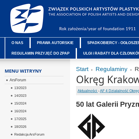
O NAS
PRAWA AUTORSKIE
SPADKOBIERCY - OGŁOSZE
REGULAMIN PRZYJĘĆ DO ZPAP
ULGI i RABATY DLA CZŁONK
Start
Regulaminy
R
MENU WITRYNY
Okręg Krakow
ArsForum
13/2023
Aktualności
-
AF 4 Działalność Okr
14/2023
50 lat Galerii Pryz
15/2024
16/2024
17/2025
18/2026
Redakcja ArsForum