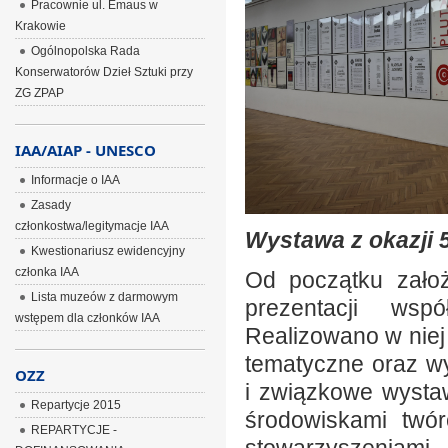
Pracownie ul. Emaus w
Krakowie
Ogólnopolska Rada
Konserwatorów Dzieł Sztuki przy
ZG ZPAP
IAA/AIAP - UNESCO
Informacje o IAA
Zasady
członkostwa/legitymacje IAA
Wystawa z okazji 5
Kwestionariusz ewidencyjny
członka IAA
Od początku założ
Lista muzeów z darmowym
prezentacji wspó
wstępem dla członków IAA
Realizowano w niej
tematyczne oraz w
OZZ
i związkowe wysta
Repartycje 2015
środowiskami twó
REPARTYCJE -