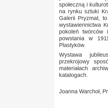
społeczną i kultur
na rynku sztuki Kr
Galerii Pryzmat, t
wystawiennictwa K
pokoleń twórców 
powstania w 1911
Plastyków.
Wystawa jubileu
przekrojowy sposó
materiałach archi
katalogach.
Joanna Warchoł, P