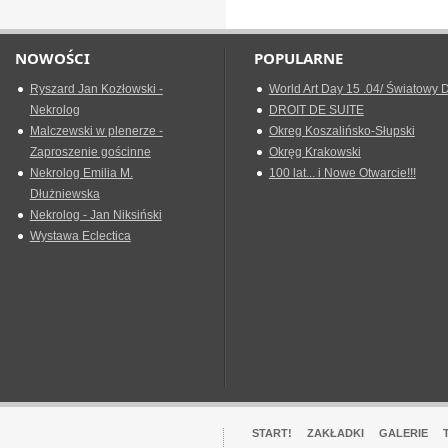
NOWOŚCI
POPULARNE
Ryszard Jan Kozłowski -
World Art Day 15 .04/ Światowy D
Nekrolog
DROIT DE SUITE
Malczewski w plenerze -
Okreg Koszalińsko-Słupski
Zaproszenie gościnne
Okręg Krakowski
Nekrolog Emilia M.
100 lat... i Nowe Otwarcie!!!
Dłużniewska
Nekrolog - Jan Niksiński
Wystawa Eclectica
START!
ZAKŁADKI
GALERIE