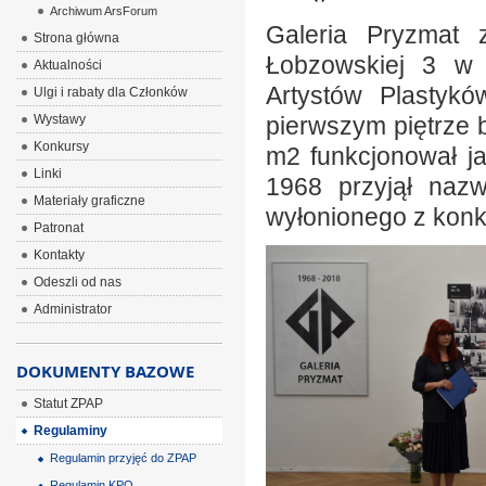
Archiwum ArsForum
Galeria Pryzmat 
Strona główna
Łobzowskiej 3 w 
Aktualności
Artystów Plastyk
Ulgi i rabaty dla Członków
Wystawy
pierwszym piętrze 
Konkursy
m2 funkcjonował ja
Linki
1968 przyjął naz
Materiały graficzne
wyłonionego z konku
Patronat
Kontakty
Odeszli od nas
Administrator
DOKUMENTY BAZOWE
Statut ZPAP
Regulaminy
Regulamin przyjęć do ZPAP
Regulamin KPO