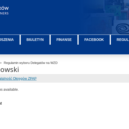
OSZENIA
BIULETYN
FINANSE
FACEBOOK
REGUL
Regulamin wyboru Delegatów na WZD
kowski
ałalność Okręgów ZPAP
ns available.
t