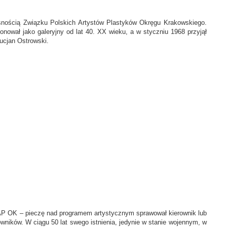
asnością Związku Polskich Artystów Plastyków Okręgu Krakowskiego.
ował jako galeryjny od lat 40. XX wieku, a w styczniu 1968 przyjął
Lucjan Ostrowski.
PAP OK – pieczę nad programem artystycznym sprawował kierownik lub
ników. W ciągu 50 lat swego istnienia, jedynie w stanie wojennym, w