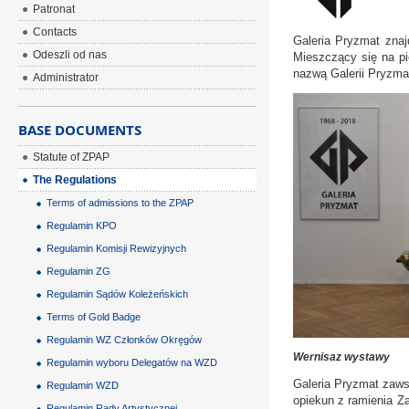
Patronat
Contacts
Galeria Pryzmat znaj
Odeszli od nas
Mieszczący się na pi
nazwą Galerii Pryzma
Administrator
BASE DOCUMENTS
Statute of ZPAP
The Regulations
Terms of admissions to the ZPAP
Regulamin KPO
Regulamin Komisji Rewizyjnych
Regulamin ZG
Regulamin Sądów Koleżeńskich
Terms of Gold Badge
Regulamin WZ Członków Okręgów
Wernisaz wystawy
Regulamin wyboru Delegatów na WZD
Galeria Pryzmat zaws
Regulamin WZD
opiekun z ramienia Z
Regulamin Rady Artystycznej