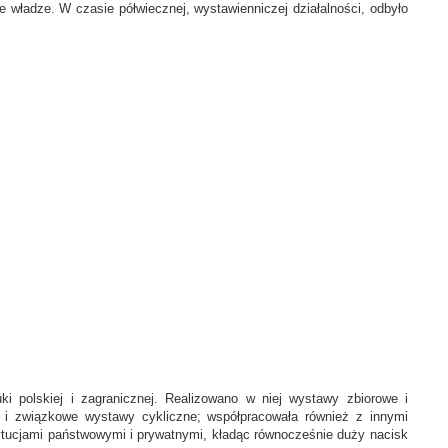
władze. W czasie półwiecznej, wystawienniczej działalności, odbyło
i polskiej i zagranicznej. Realizowano w niej wystawy zbiorowe i
 i związkowe wystawy cykliczne; współpracowała również z innymi
ytucjami państwowymi i prywatnymi, kładąc równocześnie duży nacisk