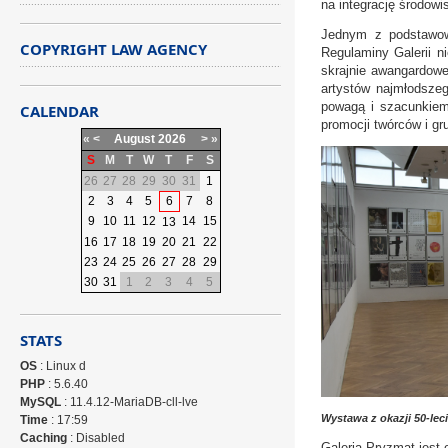
na integrację środowi
Jednym z podstawowy
COPYRIGHT LAW AGENCY
Regulaminy Galerii n
skrajnie awangardowe
artystów najmłodszeg
powagą i szacunkiem 
CALENDAR
promocji twórców i gr
«
<
August
2026
>
»
S
M
T
W
T
F
S
26
27
28
29
30
31
1
2
3
4
5
6
7
8
9
10
11
12
14
15
13
16
17
18
19
20
21
22
23
24
25
26
27
28
29
30
31
1
2
3
4
5
STATS
OS
: Linux d
PHP
: 5.6.40
MySQL
: 11.4.12-MariaDB-cll-lve
Wystawa z okazji 50-leci
Time
: 17:59
Caching
: Disabled
Galeria Pryzmat jest 