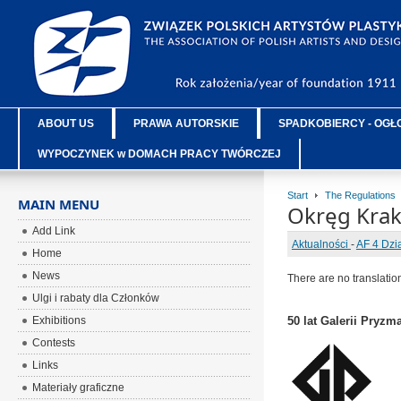
ABOUT US
PRAWA AUTORSKIE
SPADKOBIERCY - OGŁ
WYPOCZYNEK w DOMACH PRACY TWÓRCZEJ
Start
The Regulations
MAIN MENU
Okręg Kra
Add Link
Aktualności
-
AF 4 Dzi
Home
News
There are no translatio
Ulgi i rabaty dla Członków
Exhibitions
50 lat Galerii Pryzma
Contests
Links
Materiały graficzne