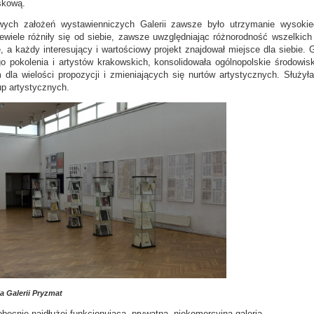
skową.
ch założeń wystawienniczych Galerii zawsze było utrzymanie wysokieg
iewiele różniły się od siebie, zawsze uwzględniając różnorodność wszelkic
, a każdy interesujący i wartościowy projekt znajdował miejsce dla siebie.
o pokolenia i artystów krakowskich, konsolidowała ogólnopolskie środowis
dla wielości propozycji i zmieniających się nurtów artystycznych. Służyła
up artystycznych.
a Galerii Pryzmat
obecnie najdłużej funkcjonującą, prywatną, niekomercyjną galerią