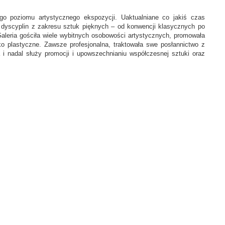
o poziomu artystycznego ekspozycji. Uaktualniane co jakiś czas
h dyscyplin z zakresu sztuk pięknych – od konwencji klasycznych po
 Galeria gościła wiele wybitnych osobowości artystycznych, promowała
ko plastyczne. Zawsze profesjonalna, traktowała swe posłannictwo z
 i nadal służy promocji i upowszechnianiu współczesnej sztuki oraz