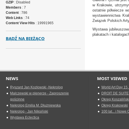
GZIP
: Disabled
w Krakowie, utrzymy
Members
: 7
ostatnie półwiecze w
Content
: 786
wystawiennictwa Kra
Web Links
: 74
Związek Polskich Art
Content View Hits
: 19991965
Wystawa jubileuszowa
plakatach i katalogac
BĄDŹ NA BIEŻĄCO
Joanna 
NEWS
MOST VIEWED
Ryszard Jan Kozłowski -Nekrolog
World Art Day 15 
Malczewski w plenerze - Zaproszenie
DROIT DE SUITE
gościnne
Okreg Koszalińsk
Nekrolog Emilia M. Dłużniewska
Okręg Krakowski
Nekrolog - Jan Niksiński
100 lat... i Nowe 
Wystawa Eclectica