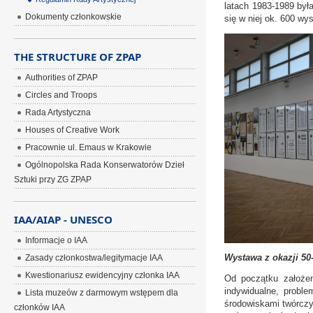
latach 1983-1989 był
Dokumenty członkowskie
się w niej ok. 600 wy
THE STRUCTURE OF ZPAP
Authorities of ZPAP
Circles and Troops
Rada Artystyczna
Houses of Creative Work
Pracownie ul. Emaus w Krakowie
Ogólnopolska Rada Konserwatorów Dzieł
Sztuki przy ZG ZPAP
IAA/AIAP - UNESCO
Informacje o IAA
Wystawa z okazji 50-
Zasady członkostwa/legitymacje IAA
Kwestionariusz ewidencyjny członka IAA
Od początku założen
indywidualne, prob
Lista muzeów z darmowym wstępem dla
środowiskami twórczy
członków IAA