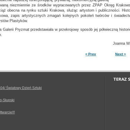
waną niezmiennie ze środków wypracowanych przez ZPAP Okręg Krakowski.
ciąż obecna na rynku sztuki Krakowa, służąc artystom i publiczności. Histo
kowa, zapis artystycznych zmagań kolejnych pokoleń twórców i świadectw
ystów Plastyków.
 Galerii Pryzmat przedstawiała w przekrojowy sposób jej półwieczną histori
h.
Warchoł, Prezes Okręgu Kr
< Prev
Next >
TERAZ 
.04/ Światowy Dzień Sztuki
o-Słupski
Otwarcie!!!