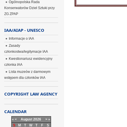
Ogólnopolska Rada
Konserwatorów Dzieł Sztuki przy
ZG ZPAP
IAA/AIAP - UNESCO
Informacje o IAA
Zasady
członkostwa/legitymacje IAA
Kwestionariusz ewidencyjny
członka IAA
Lista muzeów z darmowym
wstępem dla członków IAA
COPYRIGHT LAW AGENCY
CALENDAR
«
<
August
2026
>
»
S
M
T
W
T
F
S