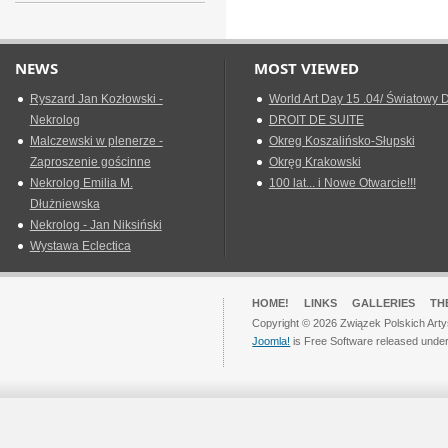
NEWS
MOST VIEWED
Ryszard Jan Kozłowski -
World Art Day 15 .04/ Światowy D
Nekrolog
DROIT DE SUITE
Malczewski w plenerze -
Okreg Koszalińsko-Słupski
Zaproszenie gościnne
Okręg Krakowski
Nekrolog Emilia M.
100 lat... i Nowe Otwarcie!!!
Dłużniewska
Nekrolog - Jan Niksiński
Wystawa Eclectica
HOME!
LINKS
GALLERIES
TH
Copyright © 2026 Związek Polskich Arty
Joomla!
is Free Software released unde