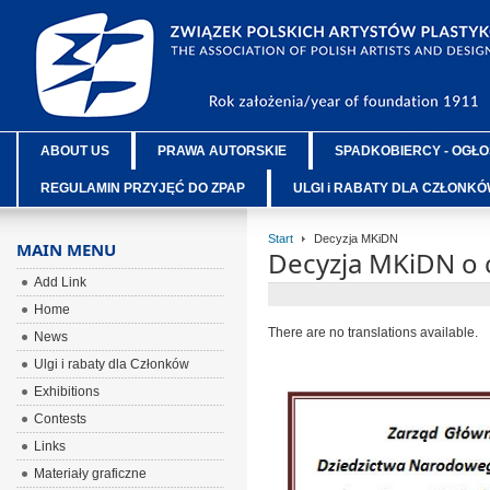
ABOUT US
PRAWA AUTORSKIE
SPADKOBIERCY - OGŁO
REGULAMIN PRZYJĘĆ DO ZPAP
ULGI i RABATY DLA CZŁONK
Start
Decyzja MKiDN
MAIN MENU
Decyzja MKiDN o c
Add Link
Home
There are no translations available.
News
Ulgi i rabaty dla Członków
Exhibitions
Contests
Links
Materiały graficzne