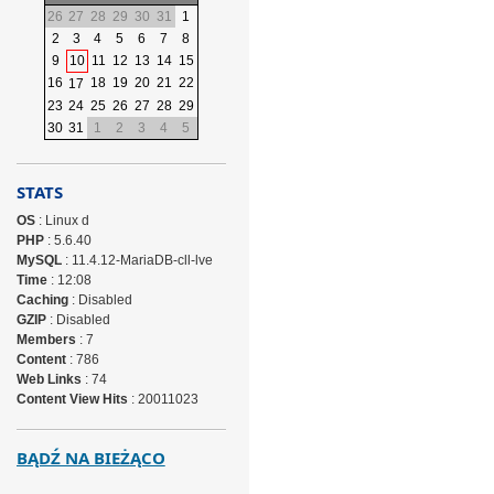
26
27
28
29
30
31
1
2
3
4
5
6
7
8
9
10
11
12
13
14
15
16
18
19
20
21
22
17
23
24
25
26
27
28
29
30
31
1
2
3
4
5
STATS
OS
: Linux d
PHP
: 5.6.40
MySQL
: 11.4.12-MariaDB-cll-lve
Time
: 12:08
Caching
: Disabled
GZIP
: Disabled
Members
: 7
Content
: 786
Web Links
: 74
Content View Hits
: 20011023
BĄDŹ NA BIEŻĄCO