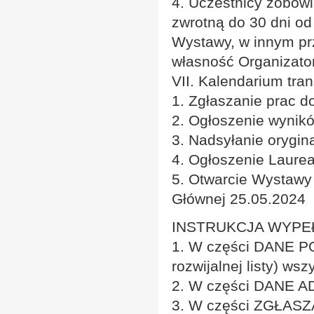
4. Uczestnicy zobowi
zwrotną do 30 dni o
Wystawy, w innym pr
własność Organizato
VII. Kalendarium tran
1. Zgłaszanie prac d
2. Ogłoszenie wynik
3. Nadsyłanie orygi
4. Ogłoszenie Laure
5. Otwarcie Wystawy
Głównej 25.05.2024
INSTRUKCJA WYPE
1. W części DANE P
rozwijalnej listy) wsz
2. W części DANE A
3. W części ZGŁAS