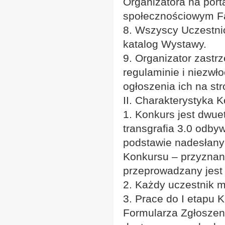
Organizatora na port
społecznościowym F
8. Wszyscy Uczestnic
katalog Wystawy.
9. Organizator zast
regulaminie i niezwł
ogłoszenia ich na str
II. Charakterystyka 
1. Konkurs jest dwue
transgrafia 3.0 odby
podstawie nadesłanyc
Konkursu – przyznan
przeprowadzany jest 
2. Każdy uczestnik m
3. Prace do I etapu 
Formularza Zgłosze