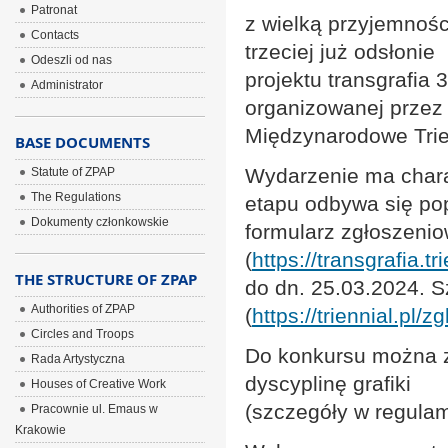
Patronat
z wielką przyjemnośc
Contacts
trzeciej już odsłonie
Odeszli od nas
projektu transgrafia
Administrator
organizowanej przez
Międzynarodowe Trie
BASE DOCUMENTS
Wydarzenie ma chara
Statute of ZPAP
The Regulations
etapu odbywa się po
Dokumenty członkowskie
formularz zgłoszenio
(
https://transgrafia.tri
THE STRUCTURE OF ZPAP
do dn. 25.03.2024. S
Authorities of ZPAP
(
https://triennial.pl/
Circles and Troops
Do konkursu można z
Rada Artystyczna
dyscyplinę grafiki
Houses of Creative Work
(szczegóły w regulam
Pracownie ul. Emaus w
Krakowie