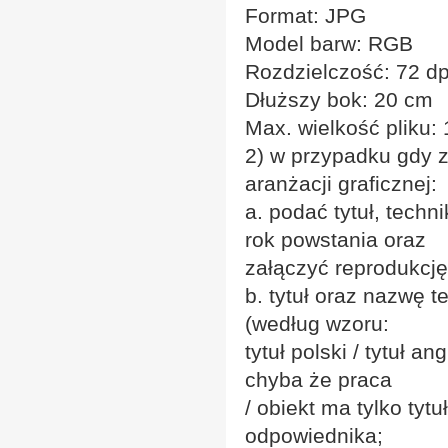
Format: JPG
Model barw: RGB
Rozdzielczość: 72 dp
Dłuższy bok: 20 cm
Max. wielkość pliku:
2) w przypadku gdy zg
aranżacji graficznej:
a. podać tytuł, techn
rok powstania oraz
załączyć reprodukcję
b. tytuł oraz nazwę te
(według wzoru:
tytuł polski / tytuł an
chyba że praca
/ obiekt ma tylko tyt
odpowiednika;