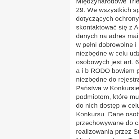
Międzynarodowe Trie
29. We wszystkich s
dotyczących ochron
skontaktować się z A
danych na adres ma
w pełni dobrowolne i
niezbędne w celu ud
osobowych jest art. 6 u
a i b RODO bowiem p
niezbędne do rejestra
Państwa w Konkursie
podmiotom, które m
do nich dostęp w ce
Konkursu. Dane oso
przechowywane do cz
realizowania przez 