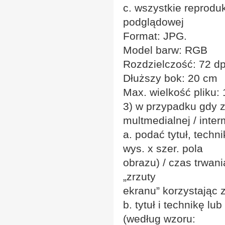
c. wszystkie reprodu
podglądowej
Format: JPG.
Model barw: RGB
Rozdzielczość: 72 dp
Dłuższy bok: 20 cm
Max. wielkość pliku:
3) w przypadku gdy z
multmedialnej / inter
a. podać tytuł, techn
wys. x szer. pola
obrazu) / czas trwan
„zrzuty
ekranu” korzystając z
b. tytuł i technikę l
(według wzoru: