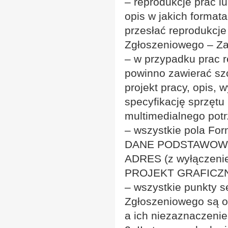
– reprodukcje prac l
opis w jakich format
przesłać reprodukcje 
Zgłoszeniowego – Zał
– w przypadku prac r
powinno zawierać s
projekt pracy, opis,
specyfikację sprzętu
multimedialnego potr
– wszystkie pola Fo
DANE PODSTAWOW
ADRES (z wyłączenie
PROJEKT GRAFICZ
– wszystkie punkty
Zgłoszeniowego są ob
a ich niezaznaczeni