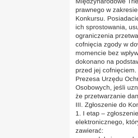
Międzynarodowe Trien
prawnego w zakresie 
Konkursu. Posiadaci
ich sprostowania, us
ograniczenia przetw
cofnięcia zgody w d
momencie bez wpływu
dokonano na podsta
przed jej cofnięciem
Prezesa Urzędu Och
Osobowych, jeśli uz
że przetwarzanie d
III. Zgłoszenie do Ko
1. I etap – zgłoszen
elektronicznego, któ
zawierać: