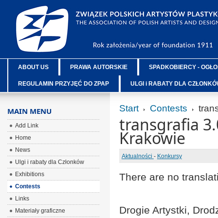
ABOUT US
PRAWA AUTORSKIE
SPADKOBIERCY - OGŁO
REGULAMIN PRZYJĘĆ DO ZPAP
ULGI i RABATY DLA CZŁONK
Start
Contests
trans
MAIN MENU
transgrafia 3
Add Link
Krakowie
Home
News
Aktualności
-
Konkursy
Ulgi i rabaty dla Członków
Exhibitions
There are no translat
Contests
Links
Drogie Artystki, Drodz
Materiały graficzne