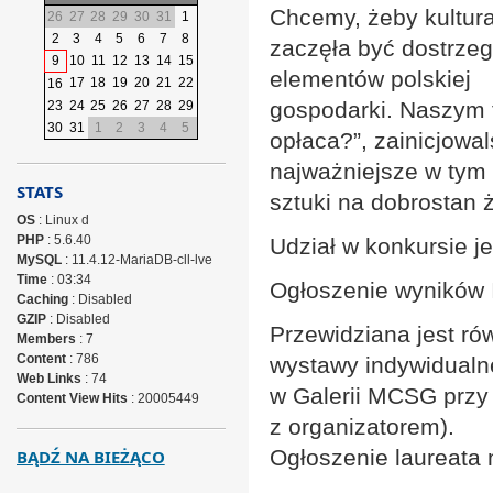
Chcemy, żeby kultur
26
27
28
29
30
31
1
2
3
4
5
6
7
8
zaczęła być dostrzeg
9
10
11
12
13
14
15
elementów polskiej
17
18
19
20
21
22
16
gospodarki. Naszym 
23
24
25
26
27
28
29
30
31
1
2
3
4
5
opłaca?”, zainicjowa
najważniejsze w tym
STATS
sztuki na dobrostan 
OS
: Linux d
PHP
: 5.6.40
Udział w konkursie je
MySQL
: 11.4.12-MariaDB-cll-lve
Time
: 03:34
Ogłoszenie wyników I
Caching
: Disabled
GZIP
: Disabled
Przewidziana jest ró
Members
: 7
Content
: 786
wystawy indywidualn
Web Links
: 74
w Galerii MCSG przy
Content View Hits
: 20005449
z organizatorem).
Ogłoszenie laureata 
BĄDŹ NA BIEŻĄCO