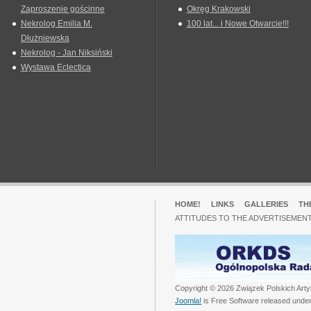
Zaproszenie gościnne
Okręg Krakowski
Nekrolog Emilia M.
100 lat... i Nowe Otwarcie!!!
Dłużniewska
Nekrolog - Jan Niksiński
Wystawa Eclectica
HOME!
LINKS
GALLERIES
TH
ATTITUDES TO THE ADVERTISEMENT
Copyright © 2026 Związek Polskich Arty
Joomla!
is Free Software released unde