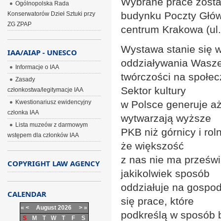
Wybrane prace zost
Ogólnopolska Rada
budynku Poczty Głów
Konserwatorów Dzieł Sztuki przy
ZG ZPAP
centrum Krakowa (ul.
Wystawa stanie się w
IAA/AIAP - UNESCO
oddziaływania Wasze
Informacje o IAA
twórczości na społecz
Zasady
Sektor kultury
członkostwa/legitymacje IAA
Kwestionariusz ewidencyjny
w Polsce generuje aż 
członka IAA
wytwarzają wyższe
Lista muzeów z darmowym
PKB niż górnicy i rol
wstępem dla członków IAA
że większość
z nas nie ma prześwi
COPYRIGHT LAW AGENCY
jakikolwiek sposób
oddziałuje na gospod
CALENDAR
się prace, które
«
<
August
2026
>
»
podkreślą w sposób b
S
M
T
W
T
F
S