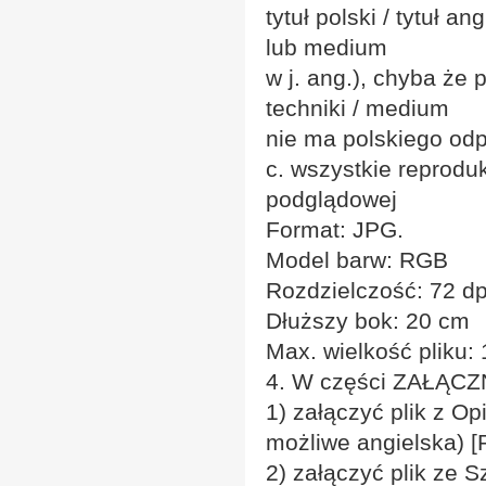
tytuł polski / tytuł a
lub medium
w j. ang.), chyba że 
techniki / medium
nie ma polskiego od
c. wszystkie reprodu
podglądowej
Format: JPG.
Model barw: RGB
Rozdzielczość: 72 dp
Dłuższy bok: 20 cm
Max. wielkość pliku:
4. W części ZAŁĄCZN
1) załączyć plik z Op
możliwe angielska) [
2) załączyć plik ze 