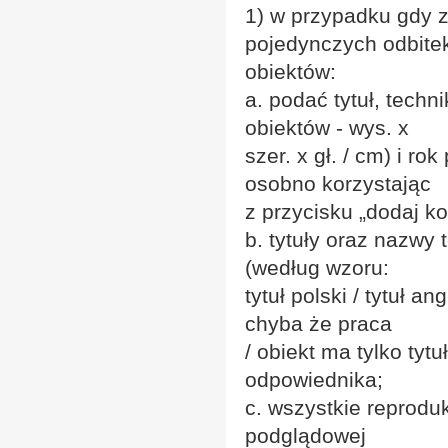
1) w przypadku gdy z
pojedynczych odbitek
obiektów:
a. podać tytuł, techn
obiektów - wys. x
szer. x gł. / cm) i r
osobno korzystając
z przycisku „dodaj ko
b. tytuły oraz nazwy 
(według wzoru:
tytuł polski / tytuł an
chyba że praca
/ obiekt ma tylko tyt
odpowiednika;
c. wszystkie reprodu
podglądowej