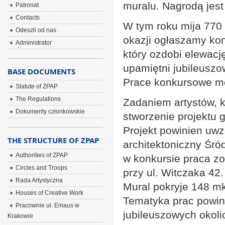
muralu. Nagrodą jest 
Patronat
Contacts
W tym roku mija 770 
Odeszli od nas
okazji ogłaszamy kon
Administrator
który ozdobi elewacj
upamiętni jubileusz
BASE DOCUMENTS
Prace konkursowe mo
Statute of ZPAP
The Regulations
Zadaniem artystów, k
Dokumenty członkowskie
stworzenie projektu 
Projekt powinien uwzg
THE STRUCTURE OF ZPAP
architektoniczny Śró
Authorities of ZPAP
w konkursie praca zo
Circles and Troops
przy ul. Witczaka 42.
Rada Artystyczna
Mural pokryje 148 mk
Houses of Creative Work
Tematyka prac powi
Pracownie ul. Emaus w
jubileuszowych okoli
Krakowie