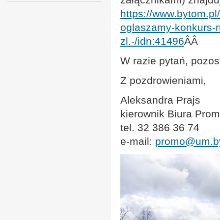
https://www.bytom.pl
oglaszamy-konkurs-na
zl.-/idn:41496
ÂÂ
W razie pytań, pozos
Z pozdrowieniami,
Aleksandra Prajs
kierownik Biura Prom
tel. 32 386 36 74
e-mail:
promo@um.by