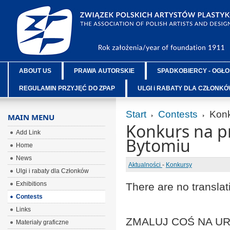
ABOUT US
PRAWA AUTORSKIE
SPADKOBIERCY - OGŁO
REGULAMIN PRZYJĘĆ DO ZPAP
ULGI i RABATY DLA CZŁONK
Start
Contests
Konk
MAIN MENU
Konkurs na pr
Add Link
Bytomiu
Home
News
Aktualności
-
Konkursy
Ulgi i rabaty dla Członków
Exhibitions
There are no translat
Contests
Links
ZMALUJ COŚ NA URO
Materiały graficzne