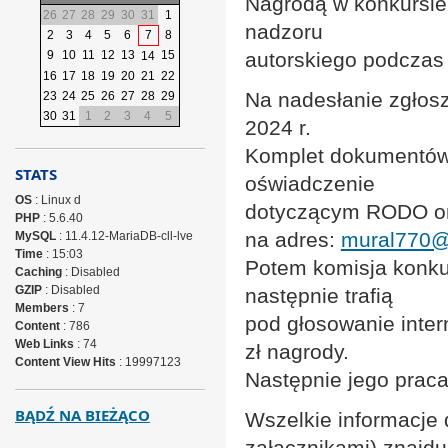
Nagrodą w konkursie 
26
27
28
29
30
31
1
nadzoru
2
3
4
5
6
7
8
9
10
11
12
13
15
autorskiego podczas 
14
16
17
18
19
20
21
22
Na nadesłanie zgłos
23
24
25
26
27
28
29
30
31
1
2
3
4
5
2024 r.
Komplet dokumentów, 
STATS
oświadczenie
OS
: Linux d
dotyczącym RODO oraz
PHP
: 5.6.40
na adres:
mural770@
MySQL
: 11.4.12-MariaDB-cll-lve
Time
: 15:03
Potem komisja konkur
Caching
: Disabled
GZIP
: Disabled
następnie trafią
Members
: 7
pod głosowanie inter
Content
: 786
Web Links
: 74
zł nagrody.
Content View Hits
: 19997123
Następnie jego praca
BĄDŹ NA BIEŻĄCO
Wszelkie informacje
załącznikami) znajduj