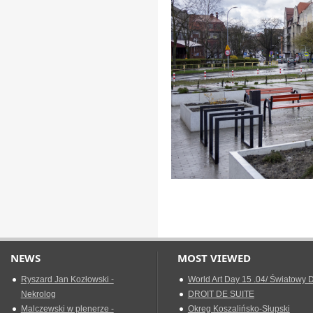
NEWS
MOST VIEWED
Ryszard Jan Kozłowski -
World Art Day 15 .04/ Światowy D
Nekrolog
DROIT DE SUITE
Malczewski w plenerze -
Okreg Koszalińsko-Słupski