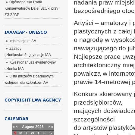
nadania praw miejski
Ogólnopolska Rada
Konserwatorów Dzieł Sztuki przy
bezpośredniego otoc
ZG ZPAP
Artyści – amatorzy i 
plastycznych z całej
IAA/AIAP - UNESCO
o nagrodę w wysokośc
Informacje o IAA
nawiązującego do jub
Zasady
członkostwa/legitymacje IAA
Najlepsze prace uwzg
Kwestionariusz ewidencyjny
architektoniczny mie
członka IAA
powalczą w interneto
Lista muzeów z darmowym
prawie 14-metrowej p
wstępem dla członków IAA
Konkurs skierowany j
COPYRIGHT LAW AGENCY
przedsiębiorców,
mających doświadczen
CALENDAR
szczególności
do artystów plastykó
«
<
August
2026
>
»
S
M
T
W
T
F
S