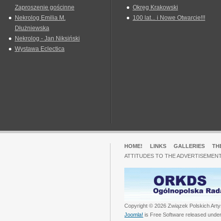
Zaproszenie gościnne
Okręg Krakowski
Nekrolog Emilia M.
100 lat... i Nowe Otwarcie!!!
Dłużniewska
Nekrolog - Jan Niksiński
Wystawa Eclectica
HOME!
LINKS
GALLERIES
TH
ATTITUDES TO THE ADVERTISEMENT
Copyright © 2026 Związek Polskich Arty
Joomla!
is Free Software released unde