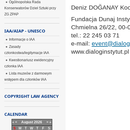
Ogólnopolska Rada
Deniz DOĞANAY Koo
Konserwatorów Dzieł Sztuki przy
ZG ZPAP
Fundacja Dunaj Insty
Chmielna 26/22, 00
IAA/AIAP - UNESCO
tel.: 22 245 03 71
Informacje o IAA
e-mail:
event@dialogi
Zasady
www.dialoginstytut.pl
członkostwa/legitymacje IAA
Kwestionariusz ewidencyjny
członka IAA
Lista muzeów z darmowym
wstępem dla członków IAA
COPYRIGHT LAW AGENCY
CALENDAR
«
<
August
2026
>
»
S
M
T
W
T
F
S