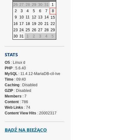
26
27
28
29
30
31
1
2
3
4
5
6
7
8
9
10
11
12
13
14
15
16
17
18
19
20
21
22
23
24
25
26
27
28
29
30
31
1
2
3
4
5
STATS
OS
: Linux d
PHP
: 5.6.40
MySQL
: 11.4.12-MariaDB-cll-lve
Time
: 09:40
Caching
: Disabled
GZIP
: Disabled
Members
: 7
Content
: 786
Web Links
: 74
Content View Hits
: 20002317
BĄDŹ NA BIEŻĄCO