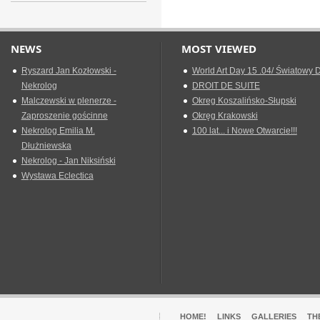
NEWS
MOST VIEWED
Ryszard Jan Kozłowski -
World Art Day 15 .04/ Światowy D
Nekrolog
DROIT DE SUITE
Malczewski w plenerze -
Okreg Koszalińsko-Słupski
Zaproszenie gościnne
Okręg Krakowski
Nekrolog Emilia M.
100 lat... i Nowe Otwarcie!!!
Dłużniewska
Nekrolog - Jan Niksiński
Wystawa Eclectica
HOME!
LINKS
GALLERIES
TH