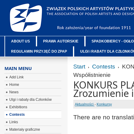
ABOUT US
PRAWA AUTORSKIE
SPADKOBIERCY - OGŁO
REGULAMIN PRZYJĘĆ DO ZPAP
ULGI i RABATY DLA CZŁONK
Start
Contests
KONK
MAIN MENU
Współistnienie
Add Link
KONKURS PL
Home
Zrozumienie i
News
Ulgi i rabaty dla Członków
Aktualności
-
Konkursy
Exhibitions
Contests
There are no translat
Links
Materiały graficzne