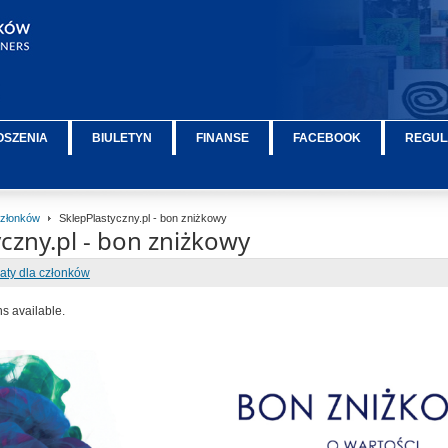
OSZENIA
BIULETYN
FINANSE
FACEBOOK
REGUL
 Członków
SklepPlastyczny.pl - bon zniżkowy
czny.pl - bon zniżkowy
baty dla członków
ns available.