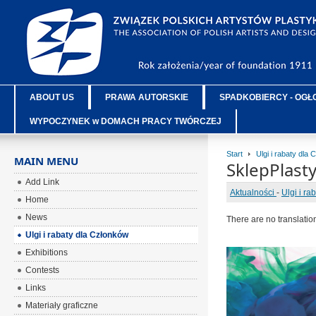
ABOUT US
PRAWA AUTORSKIE
SPADKOBIERCY - OGŁ
WYPOCZYNEK w DOMACH PRACY TWÓRCZEJ
Start
Ulgi i rabaty dla
MAIN MENU
SklepPlasty
Add Link
Aktualności
-
Ulgi i ra
Home
News
There are no translatio
Ulgi i rabaty dla Członków
Exhibitions
Contests
Links
Materiały graficzne