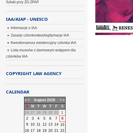
Sztuki przy ZG ZPAP
IAA/AIAP - UNESCO
Informacje o IAA
Zasady członkostwa/legitymacje IAA
Kwestionariusz ewidencyjny członka IAA
Lista muzeów z darmowym wstępem dla
członków IAA
COPYRIGHT LAW AGENCY
CALENDAR
«
<
August
2026
>
»
S
M
T
W
T
F
S
26
27
28
29
30
31
1
2
3
4
5
6
7
8
9
10
11
12
13
14
15
16
17
18
19
20
21
22