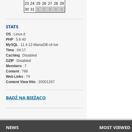
23
24
25
26
27
28
29
30
31
1
2
3
4
5
STATS
OS
: Linux d
PHP
: 5.6.40
MySQL
: 11.4.12-MariaDB-cll-lve
Time
: 04:17
Caching
: Disabled
GZIP
: Disabled
Members
: 7
Content
: 786
Web Links
: 74
Content View Hits
: 20001267
BĄDŹ NA BIEŻĄCO
NEWS
MOST VIEWED