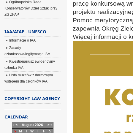
Ogólnopolska Rada
pracę konkursową wr
Konserwatorów Dzieł Sztuki przy
projektu realizacyjne
ZG ZPAP
Pomoc merytoryczną 
zapewnia Okręg Ziel
IAA/AIAP - UNESCO
Więcej informacji o 
Informacje o IAA
Zasady
członkostwa/legitymacje IAA
Kwestionariusz ewidencyjny
członka IAA
Lista muzeów z darmowym
wstępem dla członków IAA
COPYRIGHT LAW AGENCY
CALENDAR
«
<
August
2026
>
»
S
M
T
W
T
F
S