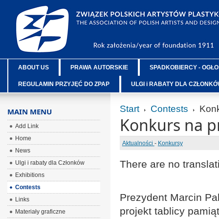
ABOUT US
PRAWA AUTORSKIE
SPADKOBIERCY - OGŁO
REGULAMIN PRZYJĘĆ DO ZPAP
ULGI i RABATY DLA CZŁONK
Start
Contests
Konku
MAIN MENU
Konkurs na pr
Add Link
Home
Aktualności
-
Konkursy
News
There are no translat
Ulgi i rabaty dla Członków
Exhibitions
Contests
Prezydent Marcin Pab
Links
projekt tablicy pamią
Materiały graficzne