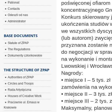
poświęconej ofiarom 
Patronat
Contacts
koncentracyjnego Gr
Odeszli od nas
Konkurs skierowany j
Administrator
ukończenia studiów w
we wszystkich dyscyp
BASE DOCUMENTS
(lub autorom) zwycię
Statute of ZPAP
przyznana zostanie 
The Regulations
do negocjacji w spra
Dokumenty członkowskie
na wykonanie i monta
Lwowskiej i Wrocławs
THE STRUCTURE OF ZPAP
Nagrody:
Authorities of ZPAP
• miejsce I – 5 tys. 
Circles and Troops
zamówienia na wykon
Rada Artystyczna
• miejsce II – 3 tys. zł
Houses of Creative Work
• miejsce III – 2 tys. z
Pracownie ul. Emaus w
Maksymalny, planowan
Krakowie