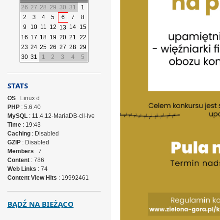
26
27
28
29
30
31
1
2
3
4
5
6
7
8
9
10
11
12
14
15
13
16
17
18
19
20
21
22
23
24
25
26
27
28
29
30
31
1
2
3
4
5
STATS
OS
: Linux d
PHP
: 5.6.40
MySQL
: 11.4.12-MariaDB-cll-lve
Time
: 19:43
Caching
: Disabled
GZIP
: Disabled
Members
: 7
Content
: 786
Web Links
: 74
Content View Hits
: 19992461
BĄDŹ NA BIEŻĄCO