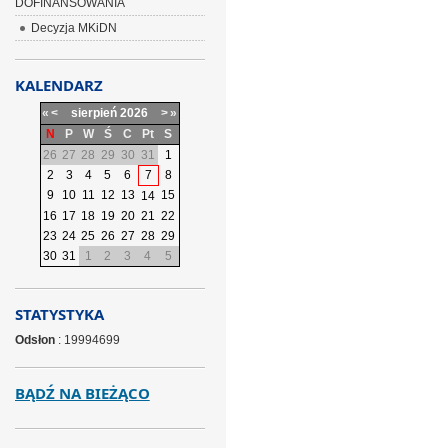
DOFINANSOWANIA
Decyzja MKiDN
KALENDARZ
«
<
sierpień
2026
>
»
N
P
W
Ś
C
Pt
S
26
27
28
29
30
31
1
2
3
4
5
6
7
8
9
10
11
12
13
15
14
16
17
18
19
20
21
22
23
24
25
26
27
28
29
30
31
1
2
3
4
5
STATYSTYKA
Odsłon
: 19994699
BĄDŹ NA BIEŻĄCO