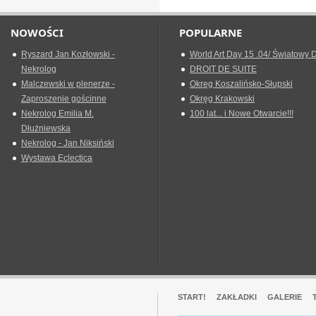
NOWOŚCI
POPULARNE
Ryszard Jan Kozłowski -
World Art Day 15 .04/ Światowy D
Nekrolog
DROIT DE SUITE
Malczewski w plenerze -
Okreg Koszalińsko-Słupski
Zaproszenie gościnne
Okręg Krakowski
Nekrolog Emilia M.
100 lat... i Nowe Otwarcie!!!
Dłużniewska
Nekrolog - Jan Niksiński
Wystawa Eclectica
START!
ZAKŁADKI
GALERIE