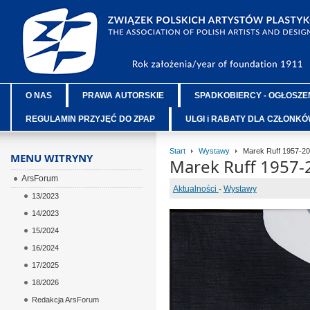
O NAS
PRAWA AUTORSKIE
SPADKOBIERCY - OGŁOSZE
REGULAMIN PRZYJĘĆ DO ZPAP
ULGI i RABATY DLA CZŁONK
Start
Wystawy
Marek Ruff 1957-2
MENU WITRYNY
Marek Ruff 1957
ArsForum
Aktualności
-
Wystawy
13/2023
14/2023
15/2024
16/2024
17/2025
18/2026
Redakcja ArsForum