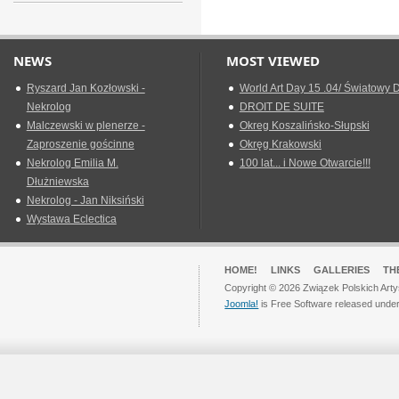
NEWS
MOST VIEWED
Ryszard Jan Kozłowski -
World Art Day 15 .04/ Światowy D
Nekrolog
DROIT DE SUITE
Malczewski w plenerze -
Okreg Koszalińsko-Słupski
Zaproszenie gościnne
Okręg Krakowski
Nekrolog Emilia M.
100 lat... i Nowe Otwarcie!!!
Dłużniewska
Nekrolog - Jan Niksiński
Wystawa Eclectica
HOME!
LINKS
GALLERIES
TH
Copyright © 2026 Związek Polskich Arty
Joomla!
is Free Software released unde