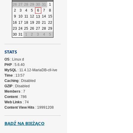
26
27
28
29
30
31
1
2
3
4
5
6
7
8
9
10
11
12
14
15
13
16
17
18
19
20
21
22
23
24
25
26
27
28
29
30
31
1
2
3
4
5
STATS
OS
: Linux d
PHP
: 5.6.40
MySQL
: 11.4.12-MariaDB-cll-lve
Time
: 13:57
Caching
: Disabled
GZIP
: Disabled
Members
: 7
Content
: 786
Web Links
: 74
Content View Hits
: 19991208
BĄDŹ NA BIEŻĄCO