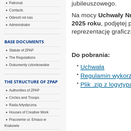
jubileuszowego.
Patronat
Contacts
Na mocy
Uchwały Nr
Odeszli od nas
2025 roku
, podjętej
Administrator
reprezentację grafic
BASE DOCUMENTS
Statute of ZPAP
Do pobrania:
The Regulations
Dokumenty członkowskie
Uchwała
Regulamin wykorz
THE STRUCTURE OF ZPAP
Plik .zip z logyty
Authorities of ZPAP
Circles and Troops
Rada Artystyczna
Houses of Creative Work
Pracownie ul. Emaus w
Krakowie