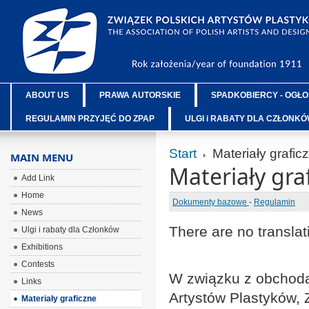
ABOUT US
PRAWA AUTORSKIE
SPADKOBIERCY - OGŁO
REGULAMIN PRZYJĘĆ DO ZPAP
ULGI i RABATY DLA CZŁONK
Start
Materiały grafic
MAIN MENU
Materiały gra
Add Link
Home
Dokumenty bazowe
-
Regulamin
News
There are no translat
Ulgi i rabaty dla Członków
Exhibitions
Contests
W związku z obchoda
Links
Artystów Plastyków
,
Materiały graficzne