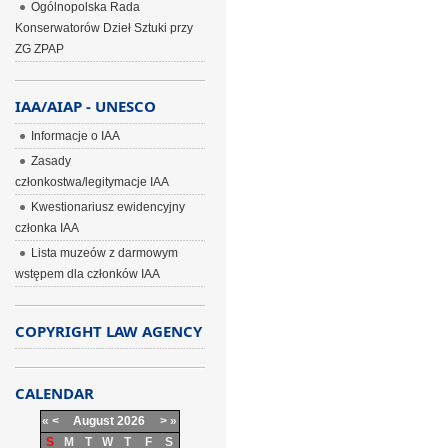
Ogólnopolska Rada
Konserwatorów Dzieł Sztuki przy
ZG ZPAP
IAA/AIAP - UNESCO
Informacje o IAA
Zasady
członkostwa/legitymacje IAA
Kwestionariusz ewidencyjny
członka IAA
Lista muzeów z darmowym
wstępem dla członków IAA
COPYRIGHT LAW AGENCY
CALENDAR
«
<
August
2026
>
»
S
M
T
W
T
F
S