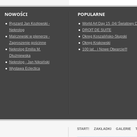
NOWOŚCI
POPULARNE
Ryszard Jan Kozłowski -
World Art Day 15 .04/ Światowy D
Nekrolog
DROIT DE SUITE
Malczewski w plenerze -
Okreg Koszalińsko-Słupski
Zaproszenie gościnne
Okręg Krakowski
Nekrolog Emilia M.
100 lat... i Nowe Otwarcie!!!
Dłużniewska
Nekrolog - Jan Niksiński
Wystawa Eclectica
START!
ZAKŁADKI
GALERIE