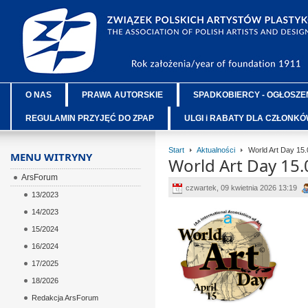
O NAS
PRAWA AUTORSKIE
SPADKOBIERCY - OGŁOSZE
REGULAMIN PRZYJĘĆ DO ZPAP
ULGI i RABATY DLA CZŁONK
Start
Aktualności
World Art Day 15.
MENU WITRYNY
World Art Day 15.
ArsForum
czwartek, 09 kwietnia 2026 13:19
13/2023
14/2023
ÂÂÂ
15/2024
ÂÂÂ
16/2024
ÂÂÂ
17/2025
ÂÂÂ
18/2026
ÂÂÂ
Redakcja ArsForum