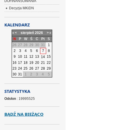
DOFINANSOWANIA
Decyzja MKiDN
KALENDARZ
«
<
sierpień
2026
>
»
N
P
W
Ś
C
Pt
S
26
27
28
29
30
31
1
2
3
4
5
6
7
8
9
10
11
12
13
15
14
16
17
18
19
20
21
22
23
24
25
26
27
28
29
30
31
1
2
3
4
5
STATYSTYKA
Odsłon
: 19995525
BĄDŹ NA BIEŻĄCO