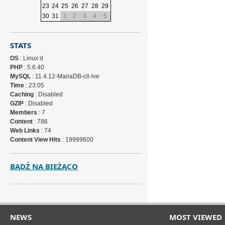
23
24
25
26
27
28
29
30
31
1
2
3
4
5
STATS
OS
: Linux d
PHP
: 5.6.40
MySQL
: 11.4.12-MariaDB-cll-lve
Time
: 23:05
Caching
: Disabled
GZIP
: Disabled
Members
: 7
Content
: 786
Web Links
: 74
Content View Hits
: 19999600
BĄDŹ NA BIEŻĄCO
NEWS
MOST VIEWED