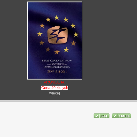
PROMOCJA!
Cena 40 złotych
więcej