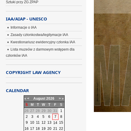
Sztuki przy ZG ZPAP
IAA/AIAP - UNESCO
Informacje o IAA
Zasady członkostwa/legitymacje IAA
Kwestionariusz ewidencyjny członka IAA
Lista muzeów z darmowym wstępem dla
członków IAA
COPYRIGHT LAW AGENCY
CALENDAR
«
<
August
2026
>
»
S
M
T
W
T
F
S
26
27
28
29
30
31
1
2
3
4
5
6
7
8
9
10
11
12
13
15
14
16
17
18
19
20
21
22