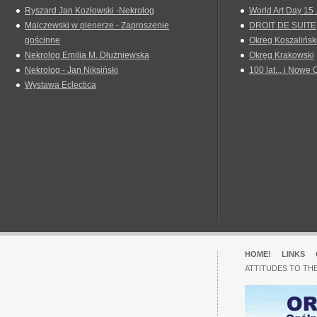
Ryszard Jan Kozłowski -Nekrolog
World Art Day 15 
Malczewski w plenerze - Zaproszenie
DROIT DE SUITE
gościnne
Okreg Koszalińsk
Nekrolog Emilia M. Dłużniewska
Okręg Krakowski
Nekrolog - Jan Niksiński
100 lat... i Nowe 
Wystawa Eclectica
HOME!
LINKS
ATTITUDES TO TH