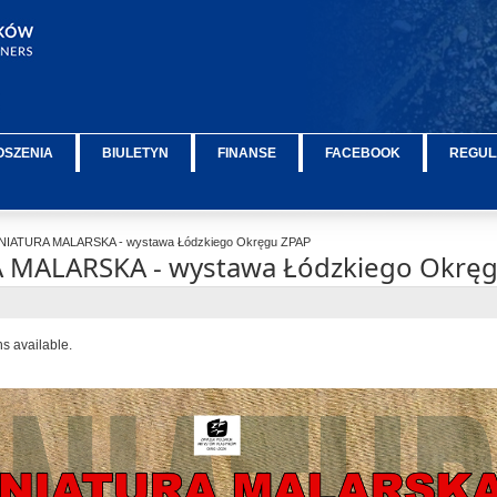
OSZENIA
BIULETYN
FINANSE
FACEBOOK
REGUL
NIATURA MALARSKA - wystawa Łódzkiego Okręgu ZPAP
 MALARSKA - wystawa Łódzkiego Okrę
ns available.