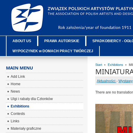
ABOUT US
PRAWA AUTORSKIE
SPADKOBIERCY - OGŁ
WYPOCZYNEK w DOMACH PRACY TWÓRCZEJ
Start
Exhibitions
MI
MAIN MENU
MINIATURA
Add Link
Aktualności
-
Wystawy
Home
News
There are no translatio
Ulgi i rabaty dla Członków
Exhibitions
Contests
Links
Materiały graficzne