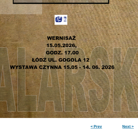
< Prev
Next >