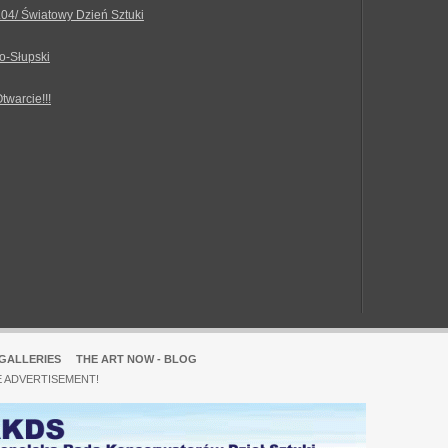
.04/ Światowy Dzień Sztuki
o-Słupski
Otwarcie!!!
GALLERIES
THE ART NOW - BLOG
E ADVERTISEMENT!