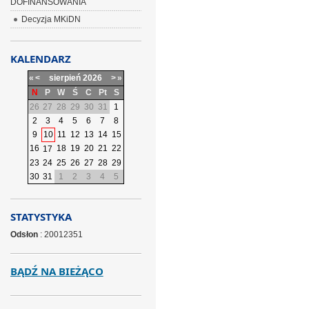
DOFINANSOWANIA
Decyzja MKiDN
KALENDARZ
«
<
sierpień
2026
>
»
N
P
W
Ś
C
Pt
S
26
27
28
29
30
31
1
2
3
4
5
6
7
8
9
10
11
12
13
14
15
16
18
19
20
21
22
17
23
24
25
26
27
28
29
30
31
1
2
3
4
5
STATYSTYKA
Odsłon
: 20012351
BĄDŹ NA BIEŻĄCO