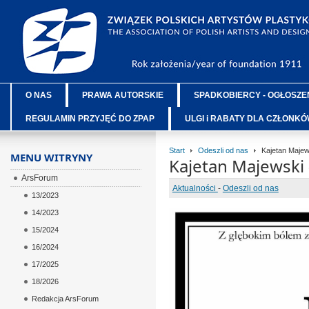
O NAS
PRAWA AUTORSKIE
SPADKOBIERCY - OGŁOSZE
REGULAMIN PRZYJĘĆ DO ZPAP
ULGI i RABATY DLA CZŁONK
Start
Odeszli od nas
Kajetan Majews
MENU WITRYNY
Kajetan Majewski 
ArsForum
Aktualności
-
Odeszli od nas
13/2023
14/2023
15/2024
16/2024
17/2025
18/2026
Redakcja ArsForum