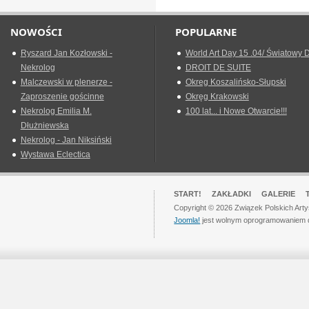
NOWOŚCI
POPULARNE
Ryszard Jan Kozłowski -
World Art Day 15 .04/ Światowy D
Nekrolog
DROIT DE SUITE
Malczewski w plenerze -
Okreg Koszalińsko-Słupski
Zaproszenie gościnne
Okręg Krakowski
Nekrolog Emilia M.
100 lat... i Nowe Otwarcie!!!
Dłużniewska
Nekrolog - Jan Niksiński
Wystawa Eclectica
START!
ZAKŁADKI
GALERIE
Copyright © 2026 Związek Polskich Art
Joomla!
jest wolnym oprogramowaniem 