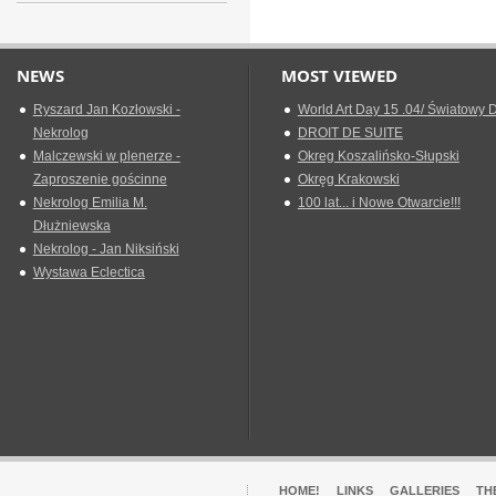
NEWS
MOST VIEWED
Ryszard Jan Kozłowski -
World Art Day 15 .04/ Światowy D
Nekrolog
DROIT DE SUITE
Malczewski w plenerze -
Okreg Koszalińsko-Słupski
Zaproszenie gościnne
Okręg Krakowski
Nekrolog Emilia M.
100 lat... i Nowe Otwarcie!!!
Dłużniewska
Nekrolog - Jan Niksiński
Wystawa Eclectica
HOME!
LINKS
GALLERIES
TH