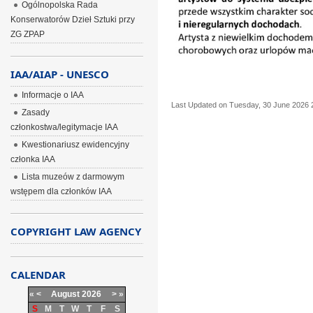
Ogólnopolska Rada
Konserwatorów Dzieł Sztuki przy
ZG ZPAP
IAA/AIAP - UNESCO
Informacje o IAA
Last Updated on Tuesday, 30 June 2026 
Zasady
członkostwa/legitymacje IAA
Kwestionariusz ewidencyjny
członka IAA
Lista muzeów z darmowym
wstępem dla członków IAA
COPYRIGHT LAW AGENCY
CALENDAR
«
<
August
2026
>
»
S
M
T
W
T
F
S