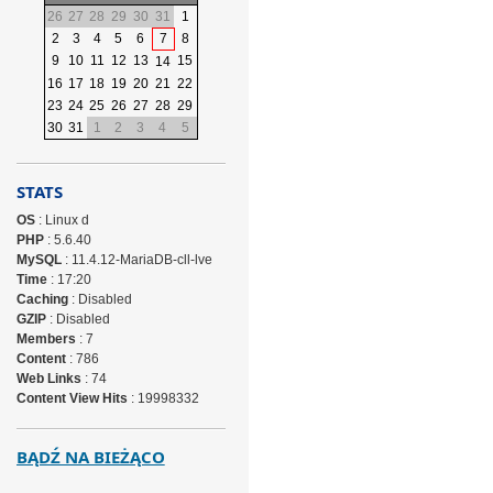
26
27
28
29
30
31
1
2
3
4
5
6
7
8
9
10
11
12
13
15
14
16
17
18
19
20
21
22
23
24
25
26
27
28
29
30
31
1
2
3
4
5
STATS
OS
: Linux d
PHP
: 5.6.40
MySQL
: 11.4.12-MariaDB-cll-lve
Time
: 17:20
Caching
: Disabled
GZIP
: Disabled
Members
: 7
Content
: 786
Web Links
: 74
Content View Hits
: 19998332
BĄDŹ NA BIEŻĄCO