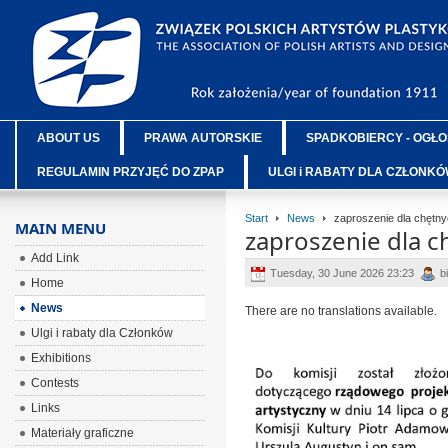
ABOUT US
PRAWA AUTORSKIE
SPADKOBIERCY - OGŁO
REGULAMIN PRZYJĘĆ DO ZPAP
ULGI i RABATY DLA CZŁONK
Start
News
zaproszenie dla chętn
MAIN MENU
zaproszenie dla c
Add Link
Tuesday, 30 June 2026 23:23
b
Home
News
There are no translations available.
Ulgi i rabaty dla Członków
Exhibitions
Contests
Links
Materiały graficzne