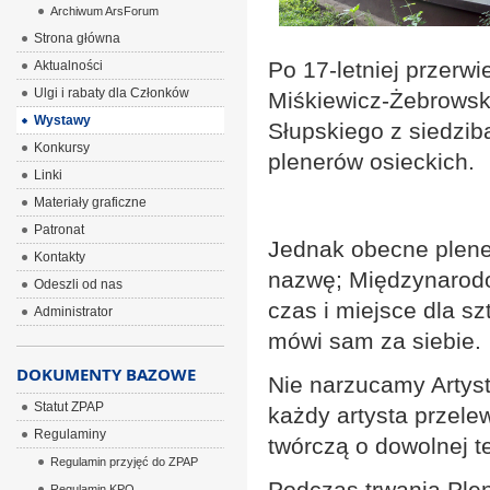
Archiwum ArsForum
Strona główna
Po 17-letniej przerw
Aktualności
Ulgi i rabaty dla Członków
Miśkiewicz-Żebrowsk
Wystawy
Słupskiego z siedzib
Konkursy
plenerów osieckich.
Linki
Materiały graficzne
Patronat
Jednak obecne plener
Kontakty
nazwę; Międzynarodo
Odeszli od nas
czas i miejsce dla s
Administrator
mówi sam za siebie.
DOKUMENTY BAZOWE
Nie narzucamy Artyst
Statut ZPAP
każdy artysta przele
Regulaminy
twórczą o dowolnej t
Regulamin przyjęć do ZPAP
Podczas trwania Plen
Regulamin KPO