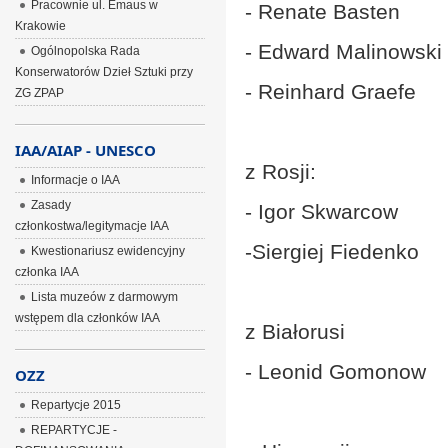
Pracownie ul. Emaus w
- Renate Basten
Krakowie
- Edward Malinowski
Ogólnopolska Rada
Konserwatorów Dzieł Sztuki przy
- Reinhard Graefe
ZG ZPAP
IAA/AIAP - UNESCO
z Rosji:
Informacje o IAA
Zasady
- Igor Skwarcow
członkostwa/legitymacje IAA
-Siergiej Fiedenko
Kwestionariusz ewidencyjny
członka IAA
Lista muzeów z darmowym
wstępem dla członków IAA
z Białorusi
- Leonid Gomonow
OZZ
Repartycje 2015
REPARTYCJE -