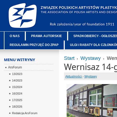
O NAS
PRAWA AUTORSKIE
SPADKOBIERCY - OGŁOSZE
REGULAMIN PRZYJĘĆ DO ZPAP
ULGI i RABATY DLA CZŁONK
Start
Wystawy
Wern
MENU WITRYNY
Wernisaz 14-
ArsForum
13/2023
Aktualności
-
Wystawy
14/2023
15/2024
16/2024
17/2025
18/2026
Redakcja ArsForum