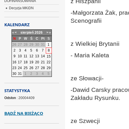
z Hiszpanii
DOFINANSOWANIA
Decyzja MKiDN
-Małgorzata Żak, pr
Scenografii
KALENDARZ
«
<
sierpień
2026
>
»
N
P
W
Ś
C
Pt
S
z Wielkiej Brytanii
26
27
28
29
30
31
1
2
3
4
5
6
7
8
- Maria Kaleta
9
10
11
12
13
14
15
16
17
18
19
20
21
22
23
24
25
26
27
28
29
30
31
1
2
3
4
5
ze Słowacji-
-Dawid Carsky praco
STATYSTYKA
Zakładu Rysunku.
Odsłon
: 20004409
BĄDŹ NA BIEŻĄCO
ze Szwecji