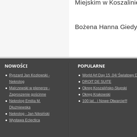
Miejskim w Koszalini
Bożena Hanna Giedy
NOWOŚCI
POPULARNE
Ryszard Jan Kozłowski -
World Art Day 15 .04/ Światowy D
Nekrolog
DROIT DE SUITE
Malczewski w plenerze -
Okreg Koszalińsko-Słupski
Zaproszenie gościnne
Okręg Krakowski
Nekrolog Emilia M.
100 lat... i Nowe Otwarcie!!!
Dłużniewska
Nekrolog - Jan Niksiński
Wystawa Eclectica