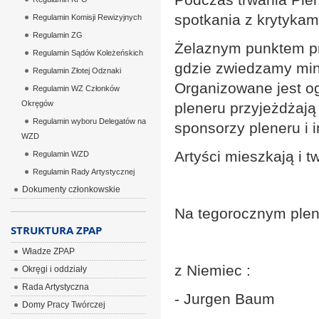
spotkania z krytykami
Regulamin Komisji Rewizyjnych
Regulamin ZG
Żelaznym punktem pr
Regulamin Sądów Koleżeńskich
gdzie zwiedzamy min.
Regulamin Złotej Odznaki
Organizowane jest og
Regulamin WZ Członków
Okręgów
pleneru przyjeżdżają 
Regulamin wyboru Delegatów na
sponsorzy pleneru i i
WZD
Artyści mieszkają i 
Regulamin WZD
Regulamin Rady Artystycznej
Dokumenty członkowskie
Na tegorocznym plene
STRUKTURA ZPAP
Władze ZPAP
z Niemiec :
Okręgi i oddziały
Rada Artystyczna
- Jurgen Baum
Domy Pracy Twórczej