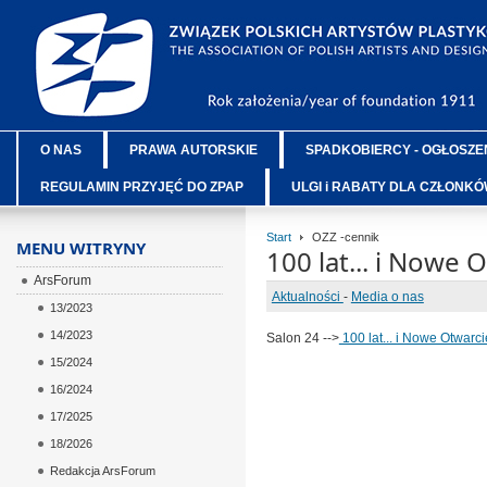
O NAS
PRAWA AUTORSKIE
SPADKOBIERCY - OGŁOSZE
REGULAMIN PRZYJĘĆ DO ZPAP
ULGI i RABATY DLA CZŁONK
Start
OZZ -cennik
MENU WITRYNY
100 lat... i Nowe O
ArsForum
Aktualności
-
Media o nas
13/2023
14/2023
Salon 24 -->
100 lat... i Nowe Otwarcie
15/2024
16/2024
17/2025
18/2026
Redakcja ArsForum