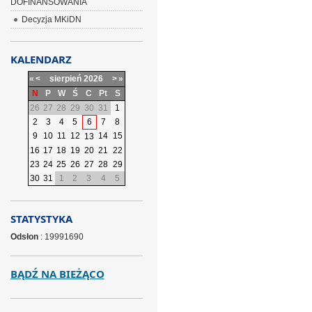
DOFINANSOWANIA
Decyzja MKiDN
KALENDARZ
«
<
sierpień
2026
>
»
N
P
W
Ś
C
Pt
S
26
27
28
29
30
31
1
2
3
4
5
6
7
8
9
10
11
12
14
15
13
16
17
18
19
20
21
22
23
24
25
26
27
28
29
30
31
1
2
3
4
5
STATYSTYKA
Odsłon
: 19991690
BĄDŹ NA BIEŻĄCO