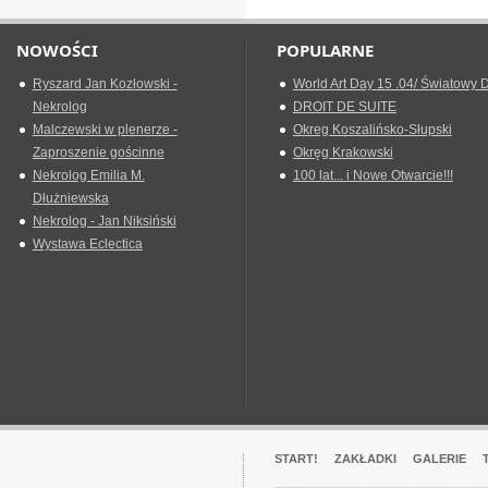
NOWOŚCI
POPULARNE
Ryszard Jan Kozłowski -
World Art Day 15 .04/ Światowy D
Nekrolog
DROIT DE SUITE
Malczewski w plenerze -
Okreg Koszalińsko-Słupski
Zaproszenie gościnne
Okręg Krakowski
Nekrolog Emilia M.
100 lat... i Nowe Otwarcie!!!
Dłużniewska
Nekrolog - Jan Niksiński
Wystawa Eclectica
START!
ZAKŁADKI
GALERIE