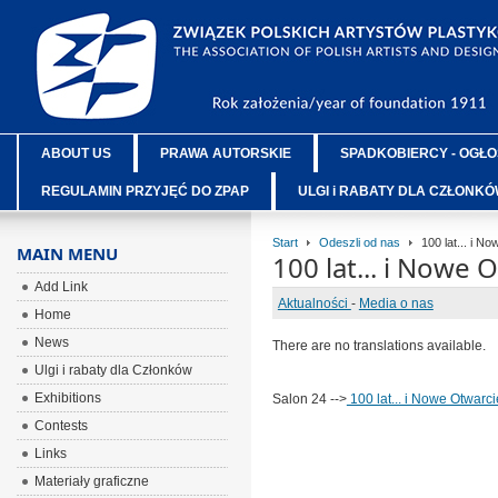
ABOUT US
PRAWA AUTORSKIE
SPADKOBIERCY - OGŁO
REGULAMIN PRZYJĘĆ DO ZPAP
ULGI i RABATY DLA CZŁONK
Start
Odeszli od nas
100 lat... i No
MAIN MENU
100 lat... i Nowe O
Add Link
Aktualności
-
Media o nas
Home
News
There are no translations available.
Ulgi i rabaty dla Członków
Exhibitions
Salon 24 -->
100 lat... i Nowe Otwarcie
Contests
Links
Materiały graficzne