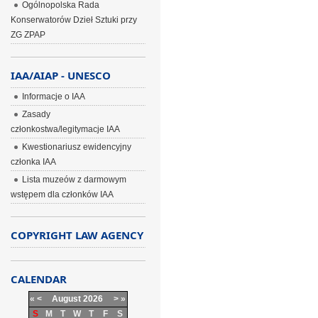
Ogólnopolska Rada
Konserwatorów Dzieł Sztuki przy
ZG ZPAP
IAA/AIAP - UNESCO
Informacje o IAA
Zasady
członkostwa/legitymacje IAA
Kwestionariusz ewidencyjny
członka IAA
Lista muzeów z darmowym
wstępem dla członków IAA
COPYRIGHT LAW AGENCY
CALENDAR
«
<
August
2026
>
»
S
M
T
W
T
F
S