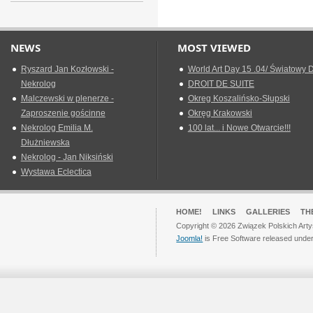
NEWS
MOST VIEWED
Ryszard Jan Kozłowski -
World Art Day 15 .04/ Światowy D
Nekrolog
DROIT DE SUITE
Malczewski w plenerze -
Okreg Koszalińsko-Słupski
Zaproszenie gościnne
Okręg Krakowski
Nekrolog Emilia M.
100 lat... i Nowe Otwarcie!!!
Dłużniewska
Nekrolog - Jan Niksiński
Wystawa Eclectica
HOME!
LINKS
GALLERIES
TH
Copyright © 2026 Związek Polskich Arty
Joomla!
is Free Software released unde