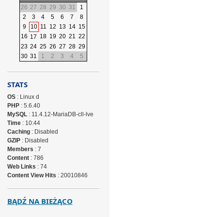
26
27
28
29
30
31
1
2
3
4
5
6
7
8
9
10
11
12
13
14
15
16
18
19
20
21
22
17
23
24
25
26
27
28
29
30
31
1
2
3
4
5
STATS
OS
: Linux d
PHP
: 5.6.40
MySQL
: 11.4.12-MariaDB-cll-lve
Time
: 10:44
Caching
: Disabled
GZIP
: Disabled
Members
: 7
Content
: 786
Web Links
: 74
Content View Hits
: 20010846
BĄDŹ NA BIEŻĄCO