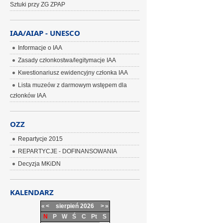
Sztuki przy ZG ZPAP
IAA/AIAP - UNESCO
Informacje o IAA
Zasady członkostwa/legitymacje IAA
Kwestionariusz ewidencyjny członka IAA
Lista muzeów z darmowym wstępem dla
członków IAA
OZZ
Repartycje 2015
REPARTYCJE - DOFINANSOWANIA
Decyzja MKiDN
KALENDARZ
«
<
sierpień
2026
>
»
N
P
W
Ś
C
Pt
S