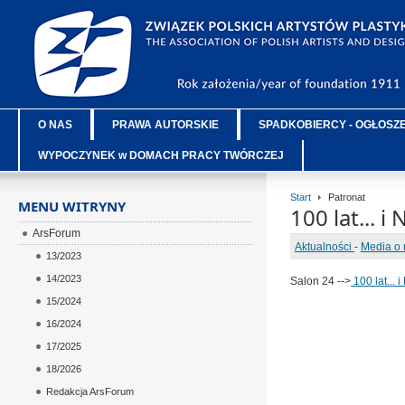
O NAS
PRAWA AUTORSKIE
SPADKOBIERCY - OGŁOSZ
WYPOCZYNEK w DOMACH PRACY TWÓRCZEJ
Start
Patronat
MENU WITRYNY
100 lat... i
ArsForum
Aktualności
-
Media o 
13/2023
14/2023
Salon 24 -->
100 lat... 
15/2024
16/2024
17/2025
18/2026
Redakcja ArsForum