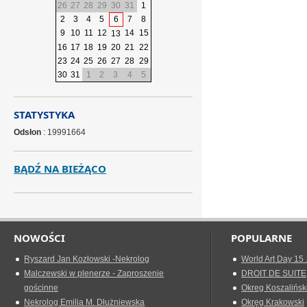
26
27
28
29
30
31
1
2
3
4
5
6
7
8
9
10
11
12
14
15
13
16
17
18
19
20
21
22
23
24
25
26
27
28
29
30
31
1
2
3
4
5
STATYSTYKA
Odsłon
: 19991664
BĄDŹ NA BIEŻĄCO
NOWOŚCI
POPULARNE
Ryszard Jan Kozłowski -Nekrolog
World Art Day 15 
Malczewski w plenerze - Zaproszenie
DROIT DE SUITE
gościnne
Okreg Koszalińsk
Nekrolog Emilia M. Dłużniewska
Okręg Krakowski