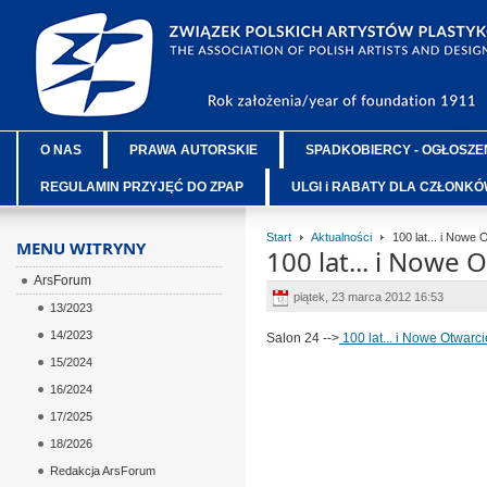
O NAS
PRAWA AUTORSKIE
SPADKOBIERCY - OGŁOSZE
REGULAMIN PRZYJĘĆ DO ZPAP
ULGI i RABATY DLA CZŁONK
Start
Aktualności
100 lat... i Nowe O
MENU WITRYNY
100 lat... i Nowe O
ArsForum
piątek, 23 marca 2012 16:53
13/2023
14/2023
Salon 24 -->
100 lat... i Nowe Otwarcie
15/2024
16/2024
17/2025
18/2026
Redakcja ArsForum