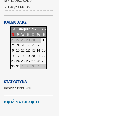
DOFINANSOWANIA
Decyzja MKiDN
KALENDARZ
«
<
sierpień
2026
>
»
N
P
W
Ś
C
Pt
S
26
27
28
29
30
31
1
2
3
4
5
6
7
8
9
10
11
12
14
15
13
16
17
18
19
20
21
22
23
24
25
26
27
28
29
30
31
1
2
3
4
5
STATYSTYKA
Odsłon
: 19991230
BĄDŹ NA BIEŻĄCO