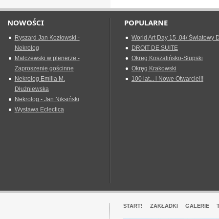
NOWOŚCI
POPULARNE
Ryszard Jan Kozłowski -
World Art Day 15 .04/ Światowy D
Nekrolog
DROIT DE SUITE
Malczewski w plenerze -
Okreg Koszalińsko-Słupski
Zaproszenie gościnne
Okręg Krakowski
Nekrolog Emilia M.
100 lat... i Nowe Otwarcie!!!
Dłużniewska
Nekrolog - Jan Niksiński
Wystawa Eclectica
START!
ZAKŁADKI
GALERIE