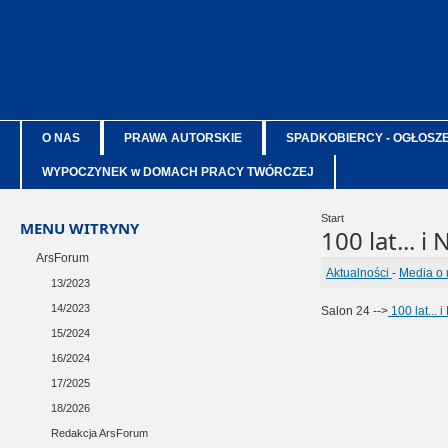
O NAS
PRAWA AUTORSKIE
SPADKOBIERCY - OGŁOSZ
WYPOCZYNEK w DOMACH PRACY TWÓRCZEJ
Start
MENU WITRYNY
100 lat... i
ArsForum
Aktualności
-
Media o 
13/2023
14/2023
Salon 24 -->
100 lat... 
15/2024
16/2024
17/2025
18/2026
Redakcja ArsForum