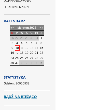
DOFINANSOWANIA
Decyzja MKiDN
KALENDARZ
«
<
sierpień
2026
>
»
N
P
W
Ś
C
Pt
S
26
27
28
29
30
31
1
2
3
4
5
6
7
8
9
10
11
12
13
14
15
16
18
19
20
21
22
17
23
24
25
26
27
28
29
30
31
1
2
3
4
5
STATYSTYKA
Odsłon
: 20010932
BĄDŹ NA BIEŻĄCO