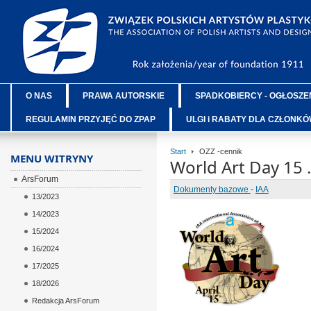
O NAS
PRAWA AUTORSKIE
SPADKOBIERCY - OGŁOSZE
REGULAMIN PRZYJĘĆ DO ZPAP
ULGI i RABATY DLA CZŁONK
Start
OZZ -cennik
MENU WITRYNY
World Art Day 15 
ArsForum
Dokumenty bazowe
-
IAA
13/2023
14/2023
ÂÂÂ
15/2024
ÂÂÂ
16/2024
ÂÂÂ
17/2025
ÂÂÂ
18/2026
ÂÂÂ
Redakcja ArsForum