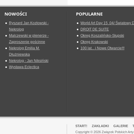
NOWOŚCI
POPULARNE
Ryszard Jan Kozłowski -
World Art Day 15 .04/ Światowy D
Nekrolog
DROIT DE SUITE
Malczewski w plenerze -
Okreg Koszalińsko-Słupski
Zaproszenie gościnne
Okręg Krakowski
Nekrolog Emilia M.
100 lat... i Nowe Otwarcie!!!
Dłużniewska
Nekrolog - Jan Niksiński
Wystawa Eclectica
START!
ZAKŁADKI
GALERIE
Copyright © 2026 Związek Polskich Art