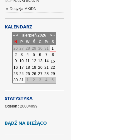
DOFINANSOWANIA
Decyzja MKiDN
KALENDARZ
«
<
sierpień
2026
>
»
N
P
W
Ś
C
Pt
S
26
27
28
29
30
31
1
2
3
4
5
6
7
8
9
10
11
12
13
14
15
16
17
18
19
20
21
22
23
24
25
26
27
28
29
30
31
1
2
3
4
5
STATYSTYKA
Odsłon
: 20004099
BĄDŹ NA BIEŻĄCO