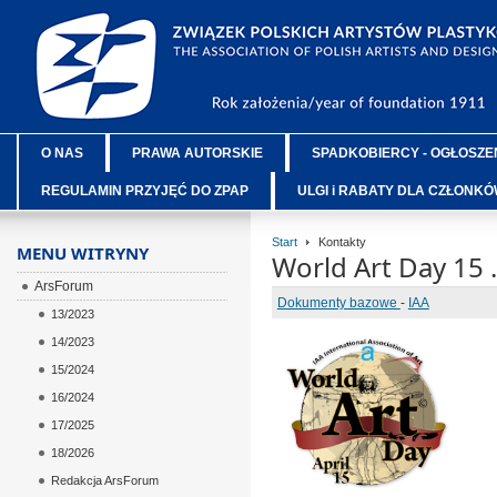
O NAS
PRAWA AUTORSKIE
SPADKOBIERCY - OGŁOSZE
REGULAMIN PRZYJĘĆ DO ZPAP
ULGI i RABATY DLA CZŁONK
Start
Kontakty
MENU WITRYNY
World Art Day 15 
ArsForum
Dokumenty bazowe
-
IAA
13/2023
14/2023
ÂÂÂ
15/2024
ÂÂÂ
16/2024
ÂÂÂ
17/2025
ÂÂÂ
18/2026
ÂÂÂ
Redakcja ArsForum