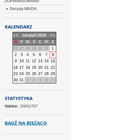
DOFINANSOWANIA
Decyzja MKiDN
KALENDARZ
«
<
sierpień
2026
>
»
N
P
W
Ś
C
Pt
S
26
27
28
29
30
31
1
2
3
4
5
6
7
8
9
10
11
12
13
14
15
16
17
18
19
20
21
22
23
24
25
26
27
28
29
30
31
1
2
3
4
5
STATYSTYKA
Odsłon
: 20001707
BĄDŹ NA BIEŻĄCO