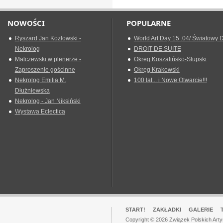
NOWOŚCI
POPULARNE
Ryszard Jan Kozłowski -
World Art Day 15 .04/ Światowy D
Nekrolog
DROIT DE SUITE
Malczewski w plenerze -
Okreg Koszalińsko-Słupski
Zaproszenie gościnne
Okręg Krakowski
Nekrolog Emilia M.
100 lat... i Nowe Otwarcie!!!
Dłużniewska
Nekrolog - Jan Niksiński
Wystawa Eclectica
START!
ZAKŁADKI
GALERIE
Copyright © 2026 Związek Polskich Art