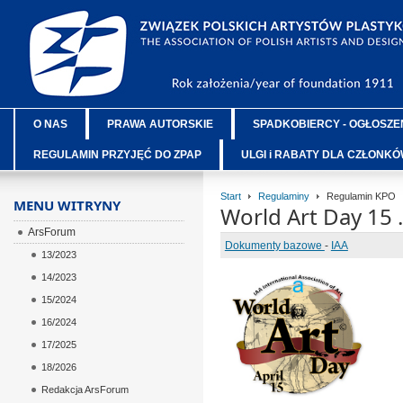
O NAS
PRAWA AUTORSKIE
SPADKOBIERCY - OGŁOSZE
REGULAMIN PRZYJĘĆ DO ZPAP
ULGI i RABATY DLA CZŁONK
Start
Regulaminy
Regulamin KPO
MENU WITRYNY
World Art Day 15 
ArsForum
Dokumenty bazowe
-
IAA
13/2023
14/2023
ÂÂÂ
15/2024
ÂÂÂ
16/2024
ÂÂÂ
17/2025
ÂÂÂ
18/2026
ÂÂÂ
Redakcja ArsForum