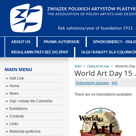
ABOUT US
PRAWA AUTORSKIE
SPADKOBIERCY - OGŁO
REGULAMIN PRZYJĘĆ DO ZPAP
ULGI i RABATY DLA CZŁONK
Start
Odeszli od nas
World Art Day 
MAIN MENU
World Art Day 15 
Add Link
Dokumenty bazowe
-
IAA
Home
News
There are no translations available.
Ulgi i rabaty dla Członków
Exhibitions
ÂÂÂ
Contests
ÂÂÂ
Links
ÂÂÂ
Materiały graficzne