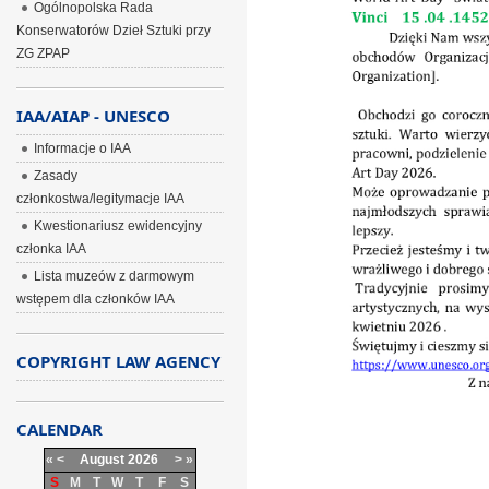
Ogólnopolska Rada
Konserwatorów Dzieł Sztuki przy
ZG ZPAP
IAA/AIAP - UNESCO
Informacje o IAA
Zasady
członkostwa/legitymacje IAA
Kwestionariusz ewidencyjny
członka IAA
Lista muzeów z darmowym
wstępem dla członków IAA
COPYRIGHT LAW AGENCY
CALENDAR
«
<
August
2026
>
»
S
M
T
W
T
F
S