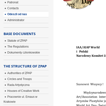
ÂÂÂ
Patronat
ÂÂÂ
Contacts
Odeszli od nas
ÂÂÂ
Administrator
BASE DOCUMENTS
Statute of ZPAP
The Regulations
Dokumenty członkowskie
THE STRUCTURE OF ZPAP
Authorities of ZPAP
Circles and Troops
Rada Artystyczna
Houses of Creative Work
Pracownie ul. Emaus w
Krakowie