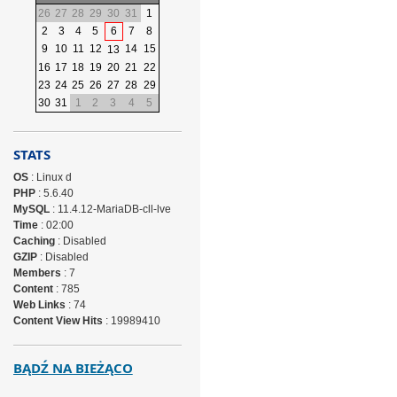
26
27
28
29
30
31
1
2
3
4
5
6
7
8
9
10
11
12
14
15
13
16
17
18
19
20
21
22
23
24
25
26
27
28
29
30
31
1
2
3
4
5
STATS
OS
: Linux d
PHP
: 5.6.40
MySQL
: 11.4.12-MariaDB-cll-lve
Time
: 02:00
Caching
: Disabled
GZIP
: Disabled
Members
: 7
Content
: 785
Web Links
: 74
Content View Hits
: 19989410
BĄDŹ NA BIEŻĄCO