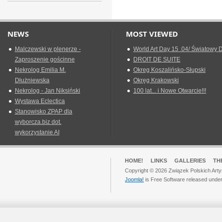
NEWS
MOST VIEWED
Malczewski w plenerze -
World Art Day 15 .04/ Światowy D
Zaproszenie gościnne
DROIT DE SUITE
Nekrolog Emilia M.
Okreg Koszalińsko-Słupski
Dłużniewska
Okręg Krakowski
Nekrolog - Jan Niksiński
100 lat... i Nowe Otwarcie!!!
Wystawa Eclectica
Stanowisko ZPAP dla
wyborcza.biz dot.
wykorzystanie AI
HOME!
LINKS
GALLERIES
TH
Copyright © 2026 Związek Polskich Arty
Joomla!
is Free Software released unde