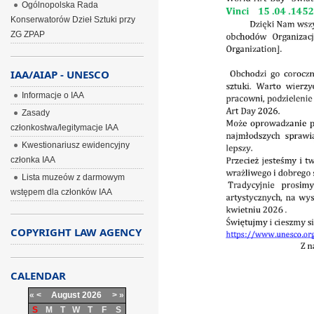
Ogólnopolska Rada
Konserwatorów Dzieł Sztuki przy
ZG ZPAP
IAA/AIAP - UNESCO
Informacje o IAA
Zasady
członkostwa/legitymacje IAA
Kwestionariusz ewidencyjny
członka IAA
Lista muzeów z darmowym
wstępem dla członków IAA
COPYRIGHT LAW AGENCY
CALENDAR
«
<
August
2026
>
»
S
M
T
W
T
F
S