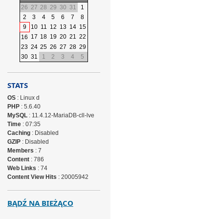
26
27
28
29
30
31
1
2
3
4
5
6
7
8
9
10
11
12
13
14
15
17
18
19
20
21
22
16
23
24
25
26
27
28
29
30
31
1
2
3
4
5
STATS
OS
: Linux d
PHP
: 5.6.40
MySQL
: 11.4.12-MariaDB-cll-lve
Time
: 07:35
Caching
: Disabled
GZIP
: Disabled
Members
: 7
Content
: 786
Web Links
: 74
Content View Hits
: 20005942
BĄDŹ NA BIEŻĄCO