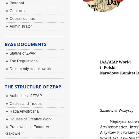
ÂÂÂ
Patronat
ÂÂÂ
Contacts
Odeszli od nas
ÂÂÂ
Administrator
BASE DOCUMENTS
Statute of ZPAP
The Regulations
Dokumenty członkowskie
THE STRUCTURE OF ZPAP
Authorities of ZPAP
Circles and Troops
Rada Artystyczna
Houses of Creative Work
Pracownie ul. Emaus w
Krakowie