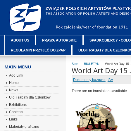
ABOUT US
PRAWA AUTORSKIE
SPADKOBIERCY - OGŁO
REGULAMIN PRZYJĘĆ DO ZPAP
ULGI i RABATY DLA CZŁONK
Start
BIULETYN
World Art Day 15 .
MAIN MENU
World Art Day 15 
Add Link
Dokumenty bazowe
-
IAA
Home
News
There are no translations available.
Ulgi i rabaty dla Członków
Exhibitions
ÂÂÂ
Contests
ÂÂÂ
Links
ÂÂÂ
Materiały graficzne