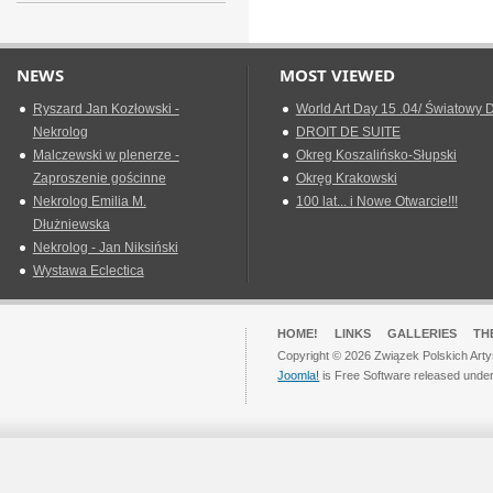
NEWS
MOST VIEWED
Ryszard Jan Kozłowski -
World Art Day 15 .04/ Światowy D
Nekrolog
DROIT DE SUITE
Malczewski w plenerze -
Okreg Koszalińsko-Słupski
Zaproszenie gościnne
Okręg Krakowski
Nekrolog Emilia M.
100 lat... i Nowe Otwarcie!!!
Dłużniewska
Nekrolog - Jan Niksiński
Wystawa Eclectica
HOME!
LINKS
GALLERIES
TH
Copyright © 2026 Związek Polskich Arty
Joomla!
is Free Software released unde