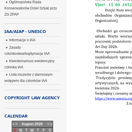
Ogólnopolska Rada
Konserwatorów Dzieł Sztuki przy
ZG ZPAP
IAA/AIAP - UNESCO
Informacje o IAA
Zasady
członkostwa/legitymacje IAA
Kwestionariusz ewidencyjny
członka IAA
Lista muzeów z darmowym
wstępem dla członków IAA
COPYRIGHT LAW AGENCY
CALENDAR
«
<
August
2026
>
»
S
M
T
W
T
F
S