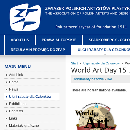
ABOUT US
PRAWA AUTORSKIE
SPADKOBIERCY - OGŁO
REGULAMIN PRZYJĘĆ DO ZPAP
ULGI i RABATY DLA CZŁONK
Start
Ulgi i rabaty dla Członków
Wor
MAIN MENU
World Art Day 15 
Add Link
Dokumenty bazowe
-
IAA
Home
News
There are no translations available.
Ulgi i rabaty dla Członków
Exhibitions
ÂÂÂ
Contests
ÂÂÂ
Links
ÂÂÂ
Materiały graficzne