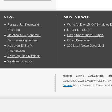
NEWS
MOST VIEWED
Ryszard Jan Kozłowski -
World Art Day 15 .04/ Światowy D
Nekrolog
DROIT DE SUITE
Malczewski w plenerze -
Okreg Koszalińsko-Słupski
Zaproszenie gościnne
Okręg Krakowski
Nekrolog Emilia M.
100 lat... i Nowe Otwarcie!!!
Dłużniewska
Nekrolog - Jan Niksiński
Wystawa Eclectica
HOME!
LINKS
GALLERIES
TH
Copyright © 2026 Związek Polskich Arty
Joomla!
is Free Software released unde