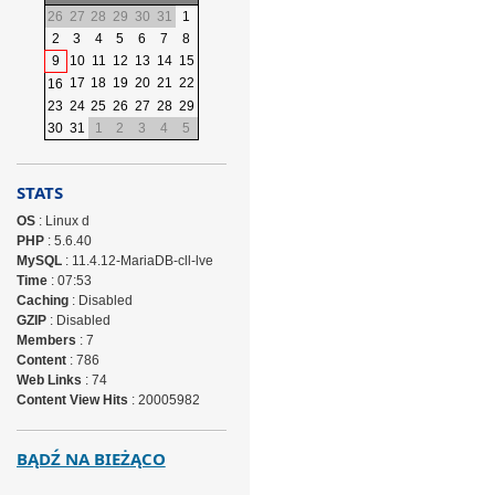
26
27
28
29
30
31
1
2
3
4
5
6
7
8
9
10
11
12
13
14
15
17
18
19
20
21
22
16
23
24
25
26
27
28
29
30
31
1
2
3
4
5
STATS
OS
: Linux d
PHP
: 5.6.40
MySQL
: 11.4.12-MariaDB-cll-lve
Time
: 07:53
Caching
: Disabled
GZIP
: Disabled
Members
: 7
Content
: 786
Web Links
: 74
Content View Hits
: 20005982
BĄDŹ NA BIEŻĄCO