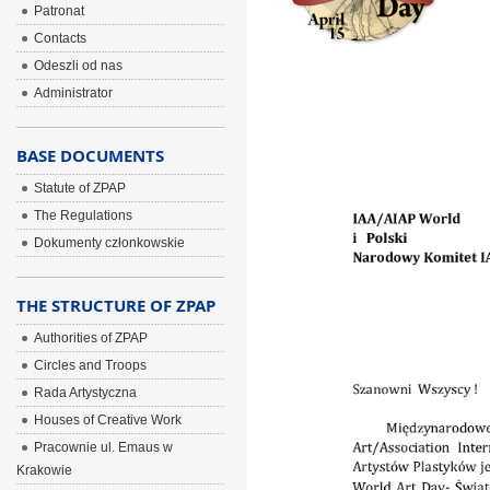
ÂÂÂ
Patronat
ÂÂÂ
Contacts
Odeszli od nas
ÂÂÂ
Administrator
BASE DOCUMENTS
Statute of ZPAP
The Regulations
Dokumenty członkowskie
THE STRUCTURE OF ZPAP
Authorities of ZPAP
Circles and Troops
Rada Artystyczna
Houses of Creative Work
Pracownie ul. Emaus w
Krakowie