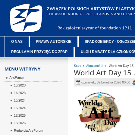
O NAS
PRAWA AUTORSKIE
SPADKOBIERCY - OGŁOSZE
REGULAMIN PRZYJĘĆ DO ZPAP
ULGI i RABATY DLA CZŁONK
Start
Aktualności
World Art Day 15 
MENU WITRYNY
World Art Day 15 
ArsForum
czwartek, 09 kwietnia 2026 00:00
13/2023
14/2023
ÂÂÂ
15/2024
ÂÂÂ
16/2024
ÂÂÂ
17/2025
ÂÂÂ
18/2026
ÂÂÂ
Redakcja ArsForum