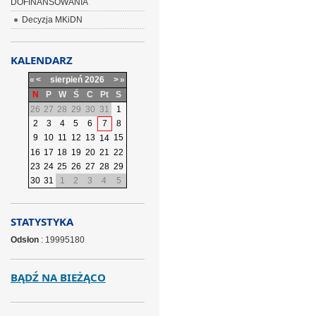
DOFINANSOWANIA
Decyzja MKiDN
KALENDARZ
«
<
sierpień
2026
>
»
N
P
W
Ś
C
Pt
S
26
27
28
29
30
31
1
2
3
4
5
6
7
8
9
10
11
12
13
15
14
16
17
18
19
20
21
22
23
24
25
26
27
28
29
30
31
1
2
3
4
5
STATYSTYKA
Odsłon
: 19995180
BĄDŹ NA BIEŻĄCO