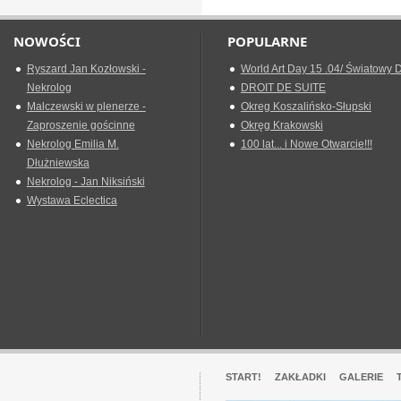
NOWOŚCI
POPULARNE
Ryszard Jan Kozłowski -
World Art Day 15 .04/ Światowy D
Nekrolog
DROIT DE SUITE
Malczewski w plenerze -
Okreg Koszalińsko-Słupski
Zaproszenie gościnne
Okręg Krakowski
Nekrolog Emilia M.
100 lat... i Nowe Otwarcie!!!
Dłużniewska
Nekrolog - Jan Niksiński
Wystawa Eclectica
START!
ZAKŁADKI
GALERIE