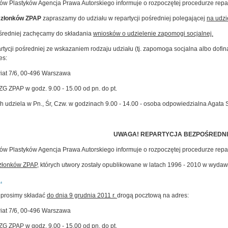
tów Plastyków Agencja Prawa Autorskiego informuje o rozpoczętej procedurze repart
członków ZPAP
zapraszamy do udziału w repartycji pośredniej polegającej
na udzi
ośredniej zachęcamy do składania
wniosków o udzielenie zapomogi socjalnej.
artycji pośredniej ze wskazaniem rodzaju udziału (tj. zapomoga socjalna albo dofi
es:
iat 7/6, 00-496 Warszawa
ZG ZPAP w godz. 9.00 - 15.00 od pn. do pt.
ch udziela w Pn., Śr, Czw. w godzinach 9.00 - 14.00 - osoba odpowiedzialna Agata 
UWAGA! REPARTYCJA BEZPOŚREDNI
tów Plastyków Agencja Prawa Autorskiego informuje o rozpoczętej procedurze repart
członków ZPAP
, których utwory zostały opublikowane w latach 1996 - 2010 w wydaw
.
 prosimy składać
do dnia 9 grudnia 2011 r.
drogą pocztową na adres:
iat 7/6, 00-496 Warszawa
ZG ZPAP w godz. 9.00 - 15.00 od pn. do pt.