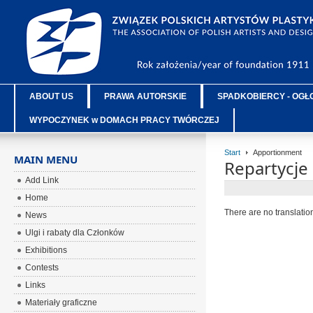
ABOUT US
PRAWA AUTORSKIE
SPADKOBIERCY - OGŁ
WYPOCZYNEK w DOMACH PRACY TWÓRCZEJ
Start
Apportionment
MAIN MENU
Repartycje
Add Link
Home
There are no translatio
News
Ulgi i rabaty dla Członków
Exhibitions
Contests
Links
Materiały graficzne