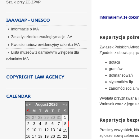
Sztuki przy ZG ZPAP
Informujemy, że dokona
IAA/AIAP - UNESCO
Informacje o IAA
Repartycja pośr
Zasady członkostwa/legitymacje IAA
Kwestionariusz ewidencyjny członka IAA
Związek Polskich Artys
Lista muzeów z darmowym wstępem dla
Zgodnie z obowiązując
członków IAA
dotacji
grantów
dofinansowań
COPYRIGHT LAW AGENCY
stypendiów itp.
zapomóg socjaln
CALENDAR
Wypłata przyznawana je
Wniosek wraz z jego u
«
<
August
2026
>
»
S
M
T
W
T
F
S
26
27
28
29
30
31
1
Repartycja bezp
2
3
4
5
6
7
8
9
10
11
12
13
14
Prosimy wszystkich, kt
15
zgłoszeniową celem ucz
16
17
18
19
20
21
22