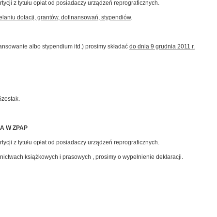
ycji z tytułu opłat od posiadaczy urządzeń reprograficznych.
elaniu dotacji, grantów, dofinansowań, stypendiów
.
nansowanie albo stypendium itd.) prosimy składać
do dnia 9 grudnia 2011 r.
Szostak.
A W ZPAP
ycji z tytułu opłat od posiadaczy urządzeń reprograficznych.
nictwach książkowych i prasowych , prosimy o wypełnienie deklaracji.