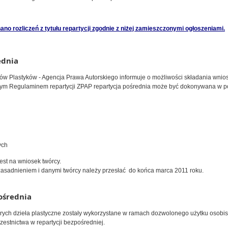
no rozliczeń z tytułu repartycji zgodnie z niżej zamieszczonymi ogłoszeniami.
ednia
tów Plastyków - Agencja Prawa Autorskiego informuje o możliwości składania wniosk
ym Regulaminem repartycji ZPAP repartycja pośrednia może być dokonywana w po
ych
st na wniosek twórcy.
zasadnieniem i danymi twórcy należy przesłać do końca marca 2011 roku.
ośrednia
órych dzieła plastyczne zostały wykorzystane w ramach dozwolonego użytku osobis
estnictwa w repartycji bezpośredniej.