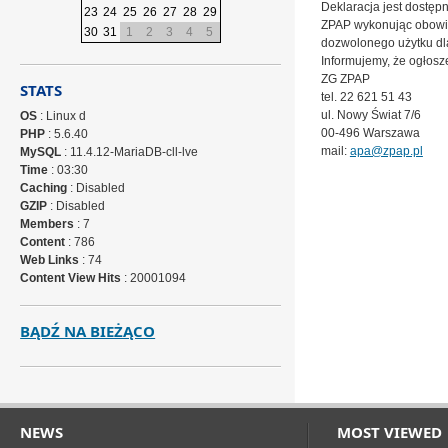
Deklaracja jest dostępn
23
24
25
26
27
28
29
ZPAP wykonując obowiąz
30
31
1
2
3
4
5
dozwolonego użytku dl
Informujemy, że ogłosz
ZG ZPAP
STATS
tel. 22 621 51 43
ul. Nowy Świat 7/6
OS
: Linux d
00-496 Warszawa
PHP
: 5.6.40
mail:
apa@zpap.pl
MySQL
: 11.4.12-MariaDB-cll-lve
Time
: 03:30
Caching
: Disabled
GZIP
: Disabled
Members
: 7
Content
: 786
Web Links
: 74
Content View Hits
: 20001094
BĄDŹ NA BIEŻĄCO
NEWS
MOST VIEWED