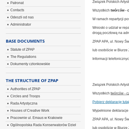
Związek Polskich Artys
Patronat
Contacts
Wszystkich
twórców - 
Odeszli od nas
W ramach repartycji p
Administrator
Wnioski o udział w rep
drogą pocztową na adr
BASE DOCUMENTS
ZPAP APA, ul. Nowy Św
Statute of ZPAP
lub osobiście w Biurze 
The Regulations
Informacji telefoniczny
Dokumenty członkowskie
THE STRUCTURE OF ZPAP
Związek Polskich Artys
Authorities of ZPAP
Wszystkich
twórców - 
Circles and Troops
Pobierz deklarację tutaj
Rada Artystyczna
Houses of Creative Work
Wypełnione deklaracje
Pracownie ul. Emaus w Krakowie
ZPAP APA, ul. Nowy Św
Ogólnopolska Rada Konserwatorów Dzieł
lub osobiście w Biurze 