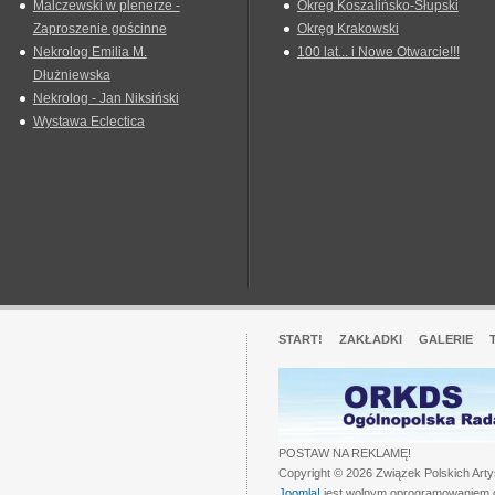
Malczewski w plenerze -
Okreg Koszalińsko-Słupski
Zaproszenie gościnne
Okręg Krakowski
Nekrolog Emilia M.
100 lat... i Nowe Otwarcie!!!
Dłużniewska
Nekrolog - Jan Niksiński
Wystawa Eclectica
START!
ZAKŁADKI
GALERIE
POSTAW NA REKLAMĘ!
Copyright © 2026 Związek Polskich Art
Joomla!
jest wolnym oprogramowaniem 