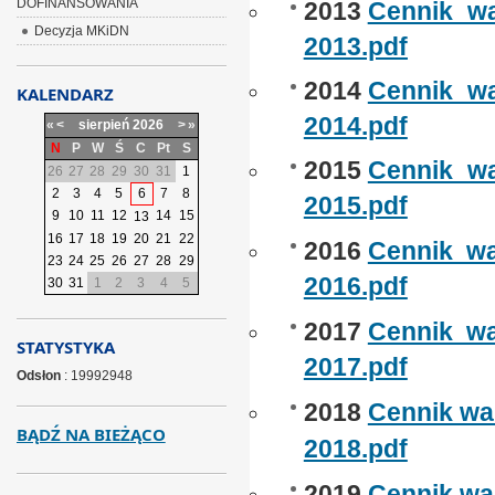
DOFINANSOWANIA
2013
Cennik_wa
Decyzja MKiDN
2013.pdf
2014
Cennik_w
KALENDARZ
2014.pdf
«
<
sierpień
2026
>
»
N
P
W
Ś
C
Pt
S
2015
Cennik_w
26
27
28
29
30
31
1
2
3
4
5
6
7
8
2015.pdf
9
10
11
12
14
15
13
16
17
18
19
20
21
22
2016
Cennik w
23
24
25
26
27
28
29
2016.pdf
30
31
1
2
3
4
5
2017
Cennik w
STATYSTYKA
2017.pdf
Odsłon
: 19992948
2018
Cennik wa
BĄDŹ NA BIEŻĄCO
2018.pdf
2019
Cennik wa