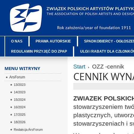
O NAS
PRAWA AUTORSKIE
SPADKOBIERCY - OGŁOSZE
REGULAMIN PRZYJĘĆ DO ZPAP
ULGI i RABATY DLA CZŁONK
Start
OZZ -cennik
MENU WITRYNY
CENNIK WYN
ArsForum
13/2023
14/2023
ZWIAZEK POLSKI
15/2024
stowarzyszeniem twór
16/2024
plastycznych, utwor
17/2025
stowarzyszeniach i s
18/2026
Redakcja ArsForum