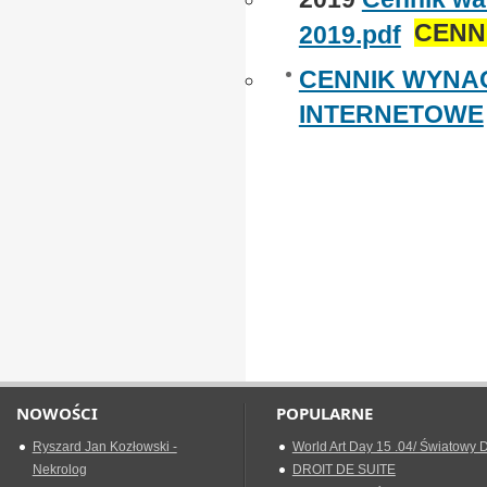
CENN
2019.pdf
CENNIK WYNA
INTERNETOWE
NOWOŚCI
POPULARNE
Ryszard Jan Kozłowski -
World Art Day 15 .04/ Światowy D
Nekrolog
DROIT DE SUITE