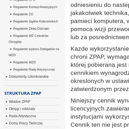
odniesieniu do nastep
Regulamin Komisji Rewizyjnych
jakakolwiek technik
Regulamin ZG
pamieci komputera, 
Regulamin Sądów Koleżeńskich
pomoca wizji przewo
Regulamin Złotej Odznaki
lub za posrednictwem 
Regulamin WZ Członków
Okręgów
Kazde wykorzystanie 
Regulamin wyboru Delegatów na
WZD
chroni ZPAP, wymaga 
Regulamin WZD
której pobierana jest
Regulamin Rady Artystycznej
cennikiem wynagrodz
Dokumenty członkowskie
okreslonych w ustawi
zatwierdzonym przez
STRUKTURA ZPAP
Niniejszy cennik wy
Władze ZPAP
licencyjnych zawiera
Okręgi i oddziały
instytucjami wykorzys
Rada Artystyczna
Domy Pracy Twórczej
Cennik ten nie jest