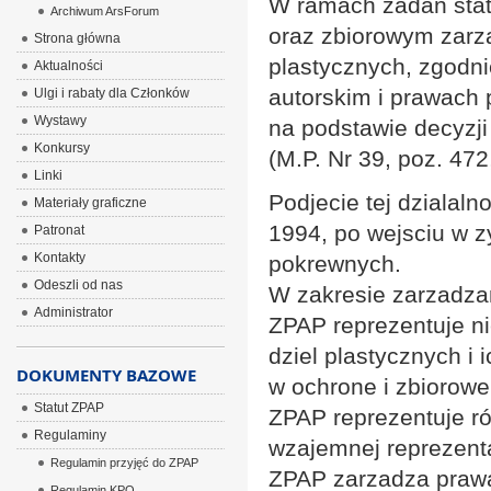
W ramach zadan stat
Archiwum ArsForum
oraz zbiorowym zarz
Strona główna
plastycznych, zgodni
Aktualności
autorskim i prawach 
Ulgi i rabaty dla Członków
Wystawy
na podstawie decyzji 
Konkursy
(M.P. Nr 39, poz. 472
Linki
Podjecie tej dzialaln
Materiały graficzne
1994, po wejsciu w z
Patronat
Kontakty
pokrewnych.
Odeszli od nas
W zakresie zarzadzan
Administrator
ZPAP reprezentuje ni
dziel plastycznych i
DOKUMENTY BAZOWE
w ochrone i zbiorowe
Statut ZPAP
ZPAP reprezentuje r
Regulaminy
wzajemnej reprezenta
Regulamin przyjęć do ZPAP
ZPAP zarzadza prawa
Regulamin KPO