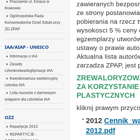
Pracownie ul. Emaus w
zawieranych bezposr
Krakowie
ze strony postanowia
Ogólnopolska Rada
pobierania na rzecz
Konserwatorów Dzieł Sztuki przy
wysokosci 5 % ceny
ZG ZPAP
egzemplarzy utworów p
IAA/AIAP - UNESCO
ustawy o prawie aut
Aktualna lista autor
Informacje o IAA
zarzadza ZPAP, jest
Zasady
członkostwa/legitymacje IAA
ZREWALORYZOW
Kwestionariusz ewidencyjny
ZA KORZYSTANI
członka IAA
Lista muzeów z darmowym
PLASTYCZNYCH
wstępem dla członków IAA
kliknij prawym przy
OZZ
2012
Cennik_w
Repartycje 2015
2012.pdf
REPARTYCJE -