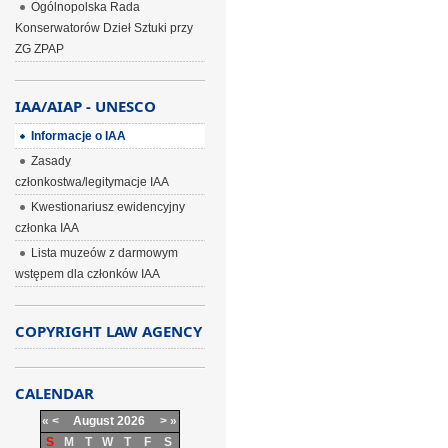
Ogólnopolska Rada
Konserwatorów Dzieł Sztuki przy
ZG ZPAP
IAA/AIAP - UNESCO
Informacje o IAA
Zasady
członkostwa/legitymacje IAA
Kwestionariusz ewidencyjny
członka IAA
Lista muzeów z darmowym
wstępem dla członków IAA
COPYRIGHT LAW AGENCY
CALENDAR
«
<
August
2026
>
»
S
M
T
W
T
F
S