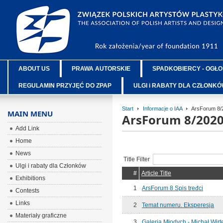
ABOUT US
PRAWA AUTORSKIE
SPADKOBIERCY - OGŁO
REGULAMIN PRZYJĘĆ DO ZPAP
ULGI i RABATY DLA CZŁONK
Start
Informacje o IAA
ArsForum 8/
MAIN MENU
ArsForum 8/202
Add Link
Home
News
Title Filter
Ulgi i rabaty dla Członków
#
Article Title
Exhibitions
1
ArsForum 8 Spis tređci
Contests
Links
2
Temat numeru. Eksperesja
Materiały graficzne
3
Galeria Młodych - Michał Wirt