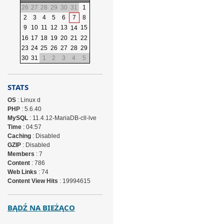
26
27
28
29
30
31
1
2
3
4
5
6
7
8
9
10
11
12
13
15
14
16
17
18
19
20
21
22
23
24
25
26
27
28
29
30
31
1
2
3
4
5
STATS
OS
: Linux d
PHP
: 5.6.40
MySQL
: 11.4.12-MariaDB-cll-lve
Time
: 04:57
Caching
: Disabled
GZIP
: Disabled
Members
: 7
Content
: 786
Web Links
: 74
Content View Hits
: 19994615
BĄDŹ NA BIEŻĄCO