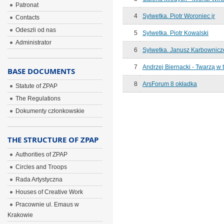
Patronat
4
Sylwetka. Piotr Woroniec jr
Contacts
Odeszli od nas
5
Sylwetka. Piotr Kowalski
Administrator
6
Sylwetka. Janusz Karbownicz
7
Andrzej Biernacki - Twarzą w 
BASE DOCUMENTS
8
ArsForum 8 okładka
Statute of ZPAP
The Regulations
Dokumenty członkowskie
THE STRUCTURE OF ZPAP
Authorities of ZPAP
Circles and Troops
Rada Artystyczna
Houses of Creative Work
Pracownie ul. Emaus w
Krakowie