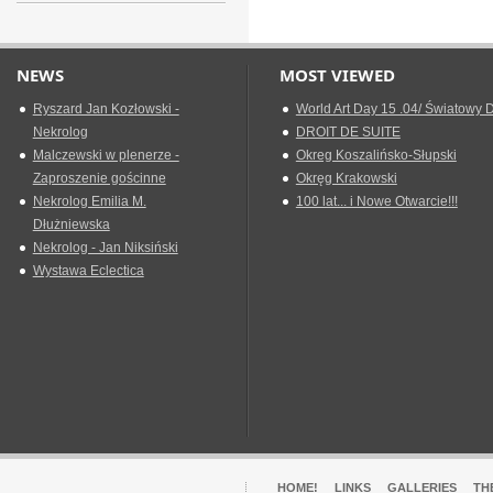
NEWS
MOST VIEWED
Ryszard Jan Kozłowski -
World Art Day 15 .04/ Światowy D
Nekrolog
DROIT DE SUITE
Malczewski w plenerze -
Okreg Koszalińsko-Słupski
Zaproszenie gościnne
Okręg Krakowski
Nekrolog Emilia M.
100 lat... i Nowe Otwarcie!!!
Dłużniewska
Nekrolog - Jan Niksiński
Wystawa Eclectica
HOME!
LINKS
GALLERIES
TH