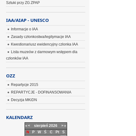
Sztuki przy ZG ZPAP
IAA/AIAP - UNESCO
Informacje o IAA
Zasady członkostwa/legitymacje IAA
Kwestionariusz ewidencyjny członka IAA
Lista muzeów z darmowym wstępem dla
członków IAA
OZZ
Repartycje 2015
REPARTYCJE - DOFINANSOWANIA
Decyzja MKiDN
KALENDARZ
«
<
sierpień
2026
>
»
N
P
W
Ś
C
Pt
S