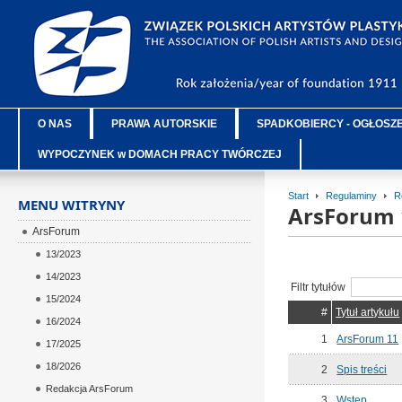
O NAS
PRAWA AUTORSKIE
SPADKOBIERCY - OGŁOSZ
WYPOCZYNEK w DOMACH PRACY TWÓRCZEJ
Start
Regulaminy
R
MENU WITRYNY
ArsForum 
ArsForum
13/2023
14/2023
Filtr tytułów
15/2024
#
Tytuł artykułu
16/2024
1
ArsForum 11
17/2025
18/2026
2
Spis treści
Redakcja ArsForum
3
Wstęp