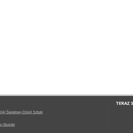
TERAZ 
.04/ Światowy Dzień Sztuki
o-Słupski