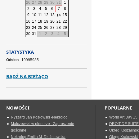
26
27
28
29
30
31
1
2
3
4
5
6
7
8
9
10
11
12
13
15
14
16
17
18
19
20
21
22
23
24
25
26
27
28
29
30
31
1
2
3
4
5
STATYSTYKA
Odsłon
: 19995985
BĄDŹ NA BIEŻĄCO
NOWOŚCI
POPULARNE
Ryszard Jan Kozłowski -Nekrolog
World Art Day 15 
Malczewski w plenerze - Zaproszenie
DROIT DE SUITE
gościnne
Okreg Koszalińsk
Nekrolog Emilia M. Dłużniewska
Okręg Krakowski