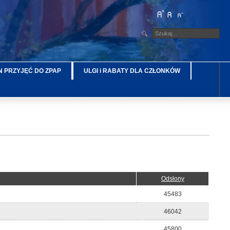
 PRZYJĘĆ DO ZPAP
ULGI i RABATY DLA CZŁONKÓW
Odsłony
45483
46042
45800