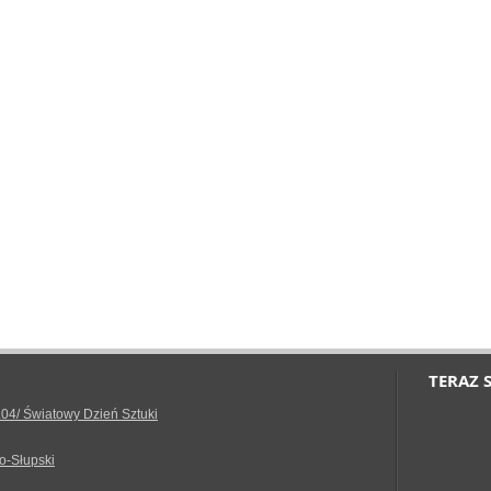
TERAZ 
.04/ Światowy Dzień Sztuki
o-Słupski