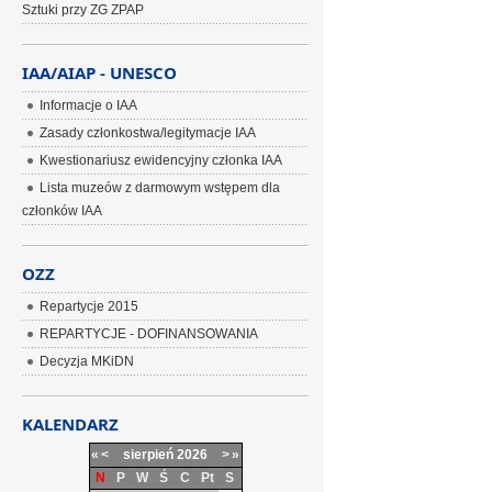
Sztuki przy ZG ZPAP
IAA/AIAP - UNESCO
Informacje o IAA
Zasady członkostwa/legitymacje IAA
Kwestionariusz ewidencyjny członka IAA
Lista muzeów z darmowym wstępem dla
członków IAA
OZZ
Repartycje 2015
REPARTYCJE - DOFINANSOWANIA
Decyzja MKiDN
KALENDARZ
«
<
sierpień
2026
>
»
N
P
W
Ś
C
Pt
S