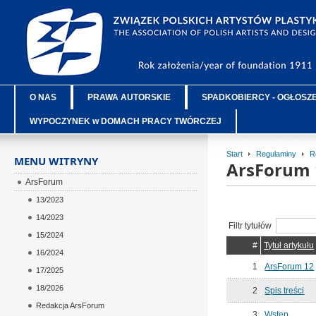
O NAS
PRAWA AUTORSKIE
SPADKOBIERCY - OGŁOSZ
WYPOCZYNEK w DOMACH PRACY TWÓRCZEJ
Start
Regulaminy
R
MENU WITRYNY
ArsForum 
ArsForum
13/2023
14/2023
Filtr tytułów
15/2024
#
Tytuł artykułu
16/2024
1
ArsForum 12
17/2025
18/2026
2
Spis treści
Redakcja ArsForum
3
Wstęp