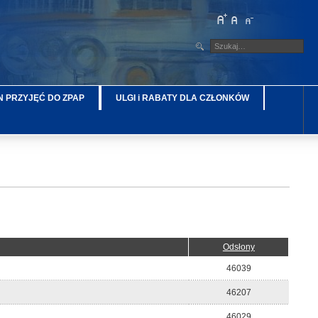
 PRZYJĘĆ DO ZPAP
ULGI i RABATY DLA CZŁONKÓW
Odsłony
46039
46207
46029