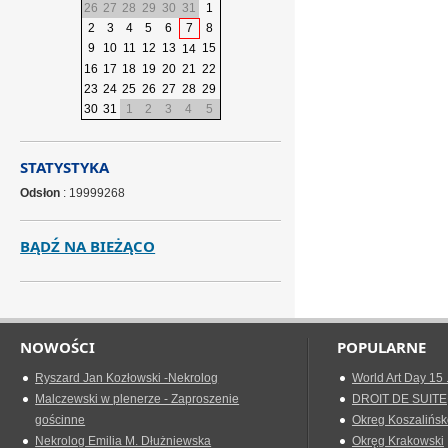
26
27
28
29
30
31
1
2
3
4
5
6
7
8
9
10
11
12
13
15
14
16
17
18
19
20
21
22
23
24
25
26
27
28
29
30
31
1
2
3
4
5
STATYSTYKA
Odsłon
: 19999268
BĄDŹ NA BIEŻĄCO
NOWOŚCI
POPULARNE
Ryszard Jan Kozłowski -Nekrolog
World Art Day 15 
Malczewski w plenerze - Zaproszenie
DROIT DE SUITE
gościnne
Okreg Koszalińsk
Nekrolog Emilia M. Dłużniewska
Okręg Krakowski