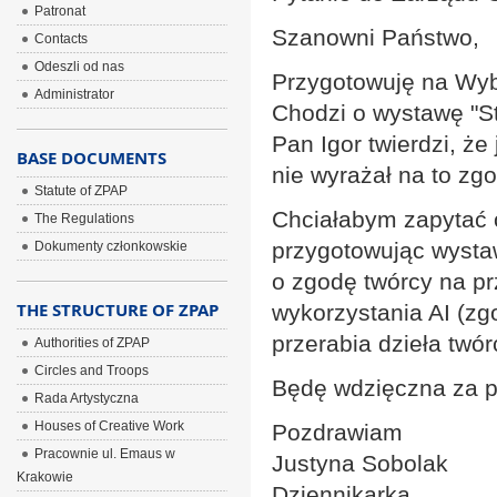
Patronat
Szanowni Państwo,
Contacts
Odeszli od nas
Przygotowuję na Wybo
Administrator
Chodzi o wystawę "St
Pan Igor twierdzi, że
BASE DOCUMENTS
nie wyrażał na to zg
Statute of ZPAP
Chciałabym zapytać 
The Regulations
przygotowując wystaw
Dokumenty członkowskie
o zgodę twórcy na pr
THE STRUCTURE OF ZPAP
wykorzystania AI (zgo
przerabia dzieła twó
Authorities of ZPAP
Circles and Troops
Będę wdzięczna za pr
Rada Artystyczna
Houses of Creative Work
Pozdrawiam
Pracownie ul. Emaus w
Justyna Sobolak
Krakowie
Dziennikarka