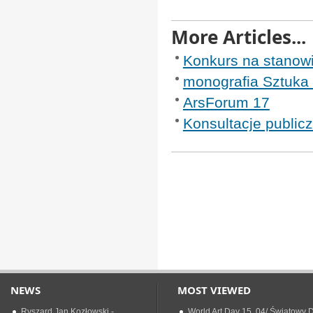
More Articles...
Konkurs na stanowi
monografia Sztuka
ArsForum 17
Konsultacje public
NEWS
MOST VIEWED
Ryszard Jan Kozłowski -
World Art Day 15 .04/ Światowy D