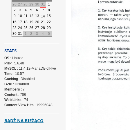
26
27
28
29
30
31
1
2
3
4
5
6
7
8
9
10
11
12
13
15
14
16
17
18
19
20
21
22
23
24
25
26
27
28
29
30
31
1
2
3
4
5
STATS
OS
: Linux d
PHP
: 5.6.40
MySQL
: 11.4.12-MariaDB-cll-lve
Time
: 10:57
Caching
: Disabled
GZIP
: Disabled
Members
: 7
Content
: 786
Web Links
: 74
Content View Hits
: 19996048
BĄDŹ NA BIEŻĄCO