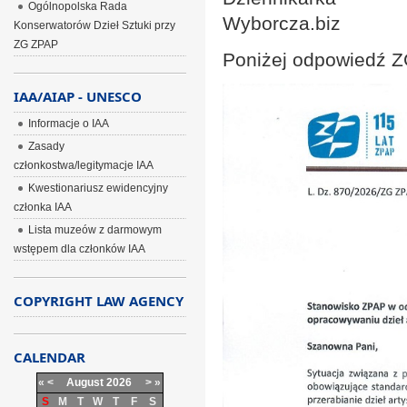
Ogólnopolska Rada
Wyborcza.biz
Konserwatorów Dzieł Sztuki przy
ZG ZPAP
Poniżej odpowiedź 
IAA/AIAP - UNESCO
Informacje o IAA
Zasady
członkostwa/legitymacje IAA
Kwestionariusz ewidencyjny
członka IAA
Lista muzeów z darmowym
wstępem dla członków IAA
COPYRIGHT LAW AGENCY
CALENDAR
«
<
August
2026
>
»
S
M
T
W
T
F
S