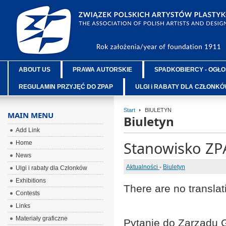
ABOUT US
PRAWA AUTORSKIE
SPADKOBIERCY - OGŁO
REGULAMIN PRZYJĘĆ DO ZPAP
ULGI i RABATY DLA CZŁONK
Start
BIULETYN
MAIN MENU
Biuletyn
Add Link
Stanowisko ZPA
Home
News
Aktualności
-
Biuletyn
Ulgi i rabaty dla Członków
Exhibitions
There are no translat
Contests
Links
Materiały graficzne
Pytanie do Zarządu 