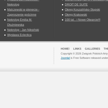
Nekrolog
DROIT DE SUITE
Malczewski w plenerze -
Okreg Koszalińsko-Słupski
Zaproszenie gościnne
Okręg Krakowski
Nekrolog Emilia M.
100 lat... i Nowe Otwarcie!!!
Dłużniewska
Nekrolog - Jan Niksiński
Wystawa Eclectica
HOME!
LINKS
GALLERIES
TH
Copyright © 2026 Związek Polskich Arty
Joomla!
is Free Software released unde