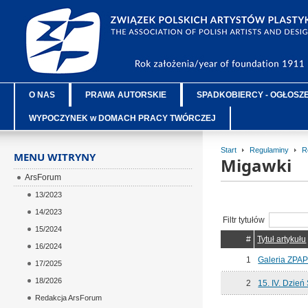
O NAS
PRAWA AUTORSKIE
SPADKOBIERCY - OGŁOSZ
WYPOCZYNEK w DOMACH PRACY TWÓRCZEJ
Start
Regulaminy
R
MENU WITRYNY
Migawki
ArsForum
13/2023
14/2023
Filtr tytułów
15/2024
#
Tytuł artykułu
16/2024
1
Galeria ZPAP
17/2025
18/2026
2
15. IV. Dzień
Redakcja ArsForum