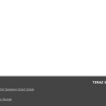
TERAZ 
.04/ Światowy Dzień Sztuki
o-Słupski