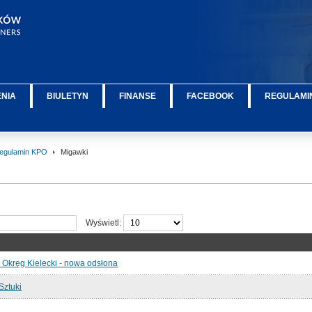
ENIA
BIULETYN
FINANSE
FACEBOOK
REGULAMIN
egulamin KPO
Migawki
Wyświetl:
 Okręg Kielecki - nowa odsłona
 Sztuki