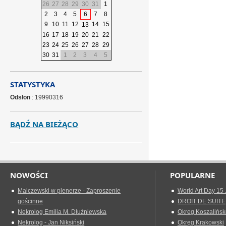
26
27
28
29
30
31
1
2
3
4
5
6
7
8
9
10
11
12
14
15
13
16
17
18
19
20
21
22
23
24
25
26
27
28
29
30
31
1
2
3
4
5
STATYSTYKA
Odsłon
: 19990316
BĄDŹ NA BIEŻĄCO
NOWOŚCI
POPULARNE
Malczewski w plenerze - Zaproszenie
World Art Day 15 
gościnne
DROIT DE SUITE
Nekrolog Emilia M. Dłużniewska
Okreg Koszalińsk
Nekrolog - Jan Niksiński
Okręg Krakowski