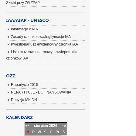
Sztuki przy ZG ZPAP
IAA/AIAP - UNESCO
Informacje o IAA
Zasady członkostwa/legitymacje IAA
Kwestionariusz ewidencyjny członka IAA
Lista muzeów z darmowym wstępem dla
członków IAA
OZZ
Repartycje 2015
REPARTYCJE - DOFINANSOWANIA
Decyzja MKiDN
KALENDARZ
«
<
sierpień
2026
>
»
N
P
W
Ś
C
Pt
S