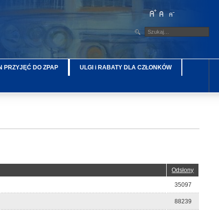
 PRZYJĘĆ DO ZPAP
ULGI i RABATY DLA CZŁONKÓW
Odsłony
35097
88239