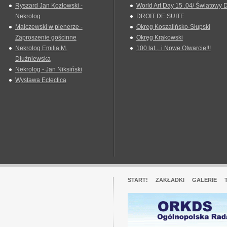
Ryszard Jan Kozłowski -
World Art Day 15 .04/ Światowy D
Nekrolog
DROIT DE SUITE
Malczewski w plenerze -
Okreg Koszalińsko-Słupski
Zaproszenie gościnne
Okręg Krakowski
Nekrolog Emilia M.
100 lat... i Nowe Otwarcie!!!
Dłużniewska
Nekrolog - Jan Niksiński
Wystawa Eclectica
START!
ZAKŁADKI
GALERIE