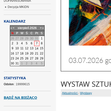
DOFINANSOWANIA
Decyzja MKiDN
KALENDARZ
«
<
sierpień
2026
>
»
N
P
W
Ś
C
Pt
S
26
27
28
29
30
31
1
2
3
4
5
6
7
8
9
10
11
12
13
15
14
16
17
18
19
20
21
22
23
24
25
26
27
28
29
30
31
1
2
3
4
5
STATYSTYKA
WYSTAW SZTUKI
Odsłon
: 19999615
Aktualności
-
Wystawy
BĄDŹ NA BIEŻĄCO