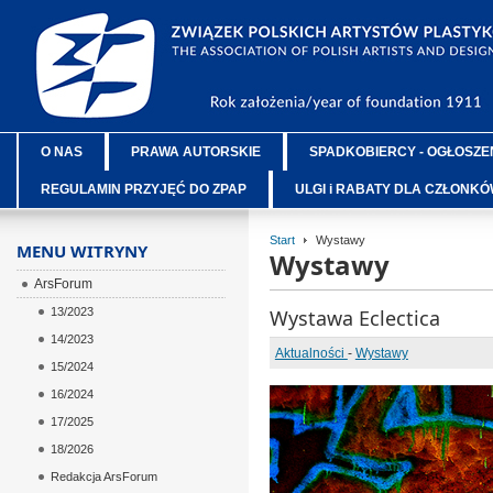
O NAS
PRAWA AUTORSKIE
SPADKOBIERCY - OGŁOSZE
REGULAMIN PRZYJĘĆ DO ZPAP
ULGI i RABATY DLA CZŁONK
Start
Wystawy
MENU WITRYNY
Wystawy
ArsForum
13/2023
Wystawa Eclectica
14/2023
Aktualności
-
Wystawy
15/2024
16/2024
17/2025
18/2026
Redakcja ArsForum