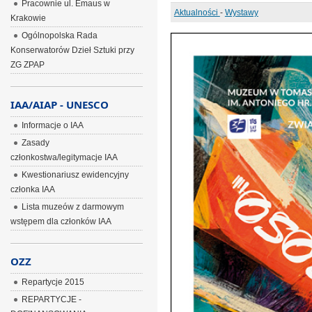
Pracownie ul. Emaus w
Aktualności
-
Wystawy
Krakowie
Ogólnopolska Rada
Konserwatorów Dzieł Sztuki przy
ZG ZPAP
IAA/AIAP - UNESCO
Informacje o IAA
Zasady
członkostwa/legitymacje IAA
Kwestionariusz ewidencyjny
członka IAA
Lista muzeów z darmowym
wstępem dla członków IAA
OZZ
Repartycje 2015
REPARTYCJE -