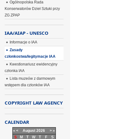
Ogólnopolska Rada
Konserwatorów Dzieł Sztuki przy
ZG ZPAP
IAA/AIAP - UNESCO
Informacje o IAA
Zasady
członkostwa/legitymacje IAA
Kwestionariusz ewidencyjny
członka IAA
Lista muzeów z darmowym
wstępem dla członków IAA
COPYRIGHT LAW AGENCY
CALENDAR
«
<
August
2026
>
»
S
M
T
W
T
F
S