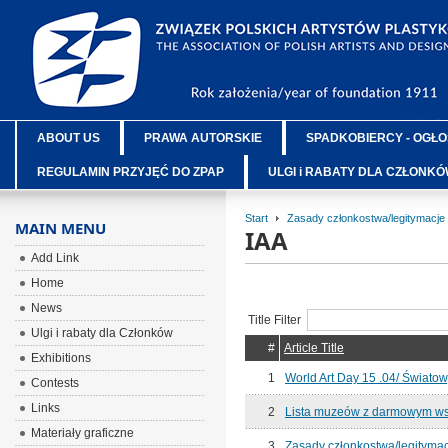
ABOUT US
PRAWA AUTORSKIE
SPADKOBIERCY - OGŁO
REGULAMIN PRZYJĘĆ DO ZPAP
ULGI i RABATY DLA CZŁONK
Start
Zasady członkostwa/legitymacje
MAIN MENU
IAA
Add Link
Home
News
Title Filter
Ulgi i rabaty dla Członków
#
Article Title
Exhibitions
1
World Art Day 15 .04/ Światow
Contests
Links
2
Lista muzeów z darmowym ws
Materiały graficzne
3
Zasady członkostwa/legitymac