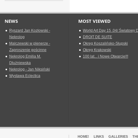
NEWS
MOST VIEWED
Ryszard Jan Kozłowski -
World Art Day 15 .04/ Światowy D
Nekrolog
DROIT DE SUITE
Malczewski w plenerze -
Okreg Koszalińsko-Słupski
Zaproszenie gościnne
Okręg Krakowski
Nekrolog Emilia M.
100 lat... i Nowe Otwarcie!!!
Dłużniewska
Nekrolog - Jan Niksiński
Wystawa Eclectica
HOME!
LINKS
GALLERIES
TH