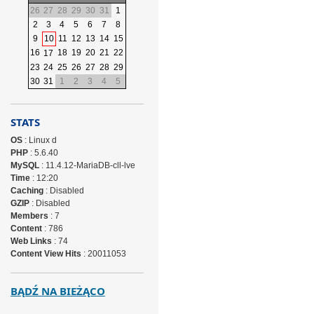
26
27
28
29
30
31
1
2
3
4
5
6
7
8
9
10
11
12
13
14
15
16
18
19
20
21
22
17
23
24
25
26
27
28
29
30
31
1
2
3
4
5
STATS
OS
: Linux d
PHP
: 5.6.40
MySQL
: 11.4.12-MariaDB-cll-lve
Time
: 12:20
Caching
: Disabled
GZIP
: Disabled
Members
: 7
Content
: 786
Web Links
: 74
Content View Hits
: 20011053
BĄDŹ NA BIEŻĄCO