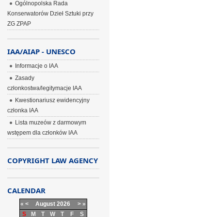
Ogólnopolska Rada
Konserwatorów Dzieł Sztuki przy
ZG ZPAP
IAA/AIAP - UNESCO
Informacje o IAA
Zasady
członkostwa/legitymacje IAA
Kwestionariusz ewidencyjny
członka IAA
Lista muzeów z darmowym
wstępem dla członków IAA
COPYRIGHT LAW AGENCY
CALENDAR
«
<
August
2026
>
»
S
M
T
W
T
F
S