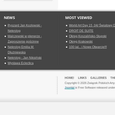
NEWS
MOST VIEWED
Ryszard Jan Kozłowski -
World Art Day 15 .04/ Światowy D
Nekrolog
DROIT DE SUITE
Malczewski w plenerze -
Okreg Koszalińsko-Słupski
Zaproszenie gościnne
Okręg Krakowski
Nekrolog Emilia M.
100 lat... i Nowe Otwarcie!!!
Dłużniewska
Nekrolog - Jan Niksiński
Wystawa Eclectica
HOME!
LINKS
GALLERIES
TH
Copyright © 2026 Związek Polskich Arty
Joomla!
is Free Software released unde