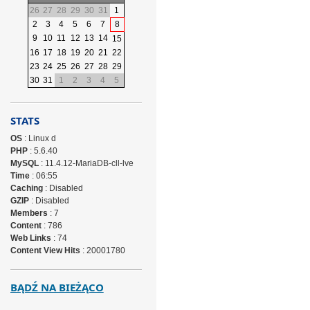
26
27
28
29
30
31
1
2
3
4
5
6
7
8
9
10
11
12
13
14
15
16
17
18
19
20
21
22
23
24
25
26
27
28
29
30
31
1
2
3
4
5
STATS
OS
: Linux d
PHP
: 5.6.40
MySQL
: 11.4.12-MariaDB-cll-lve
Time
: 06:55
Caching
: Disabled
GZIP
: Disabled
Members
: 7
Content
: 786
Web Links
: 74
Content View Hits
: 20001780
BĄDŹ NA BIEŻĄCO