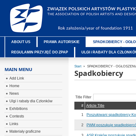
ABOUT US
PRAWA AUTORSKIE
SPADKOBIERCY - OGŁO
REGULAMIN PRZYJĘĆ DO ZPAP
ULGI i RABATY DLA CZŁONK
Start
SPADKOBIERCY - OGŁOSZENI
MAIN MENU
Spadkobiercy
Add Link
Home
News
Title Filter
Ulgi i rabaty dla Członków
#
Article Title
Exhibitions
1
Poszukiwani spadkobiercy Kon
Contests
Links
2
PWM poszukuje spadkobiercó
Materiały graficzne
3
ASP Kraków poszukuje spadk