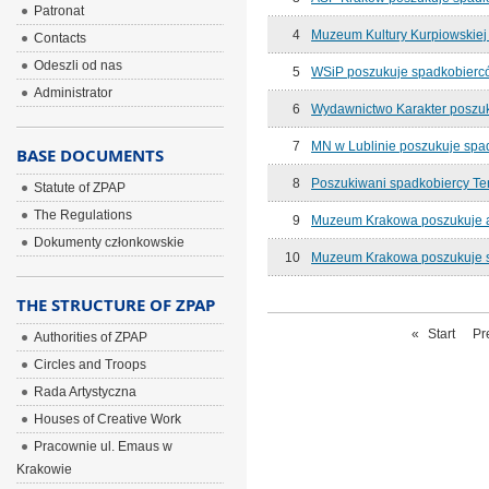
Patronat
4
Muzeum Kultury Kurpiowskiej
Contacts
Odeszli od nas
5
WSiP poszukuje spadkobierc
Administrator
6
Wydawnictwo Karakter poszu
7
MN w Lublinie poszukuje spa
BASE DOCUMENTS
8
Poszukiwani spadkobiercy Te
Statute of ZPAP
The Regulations
9
Muzeum Krakowa poszukuje a
Dokumenty członkowskie
10
Muzeum Krakowa poszukuje 
THE STRUCTURE OF ZPAP
«
Start
Pr
Authorities of ZPAP
Circles and Troops
Rada Artystyczna
Houses of Creative Work
Pracownie ul. Emaus w
Krakowie